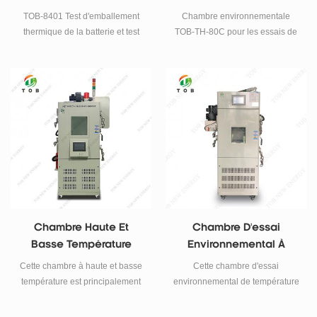
Thermique Pour
D'humidité Pour Les
TOB-8401 Test d'emballement
Chambre environnementale
Batterie Lithium-Ion
Essais De Fiabilité Des
thermique de la batterie et test
TOB-TH-80C pour les essais de
Cellules De Batterie
d'expansion thermique du
cellules de batterie : de -40 °C à
système de stockage d'énergie
+130 °C, de 20 % à 98 % HR, 80
rechargeable.
L. Fonctions de sécurité
intégrées pour la fiabilité des
cellules lithium-ion, les cycles et
les essais de chaleur humide.
Conforme aux normes IEC/GB.
Chambre Haute Et
Chambre D'essai
Basse Température
Environnemental À
Haute Basse
Cette chambre à haute et basse
Cette chambre d'essai
Température
température est principalement
environnemental de température
utilisée pour les cellules, les
est principalement utilisée pour
produits électriques et
les produits électriques et