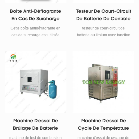
Boîte Anti-Déflagrante
Testeur De Court-Circuit
En Cas De Surcharge
De Batterie De Contrôle
Pour Batterie Lithium-
De Température
Cette boîte antidéflagrante en
testeur de court-circuit de
Ion
cas de surcharge est utilisée
batterie au lithium avec fonction
pour empêcher les explosions
de contrôle de la température
ou les brûlures de causer des
pour 0-70 ℃ Caractéristiques
dommages inutiles au personnel
modèle testeur de court-circuit
de test lors de la surcharge et de
de batterie de contrôle de
la décharge excessive de la
température tob-bsct-tc garantie
batterie.
garantie limitée d'un an avec
assistance à vie tension source
ac 220v, 50 hz Puissance 3000w
testeur de court-circuit
dimension 600 * 800 * 970 mm
boîte antidéflagrante
thermostatique 500 * 550 * 500
Machine D'essai De
Machine D'essai De
mm poids 220kg courant de
Brûlage De Batterie
Cycle De Température
court-circuit 1000a temps de
De Batterie
réponse cc moins de 5us la
machine de test de combustion
machine d'essai de cyclage de