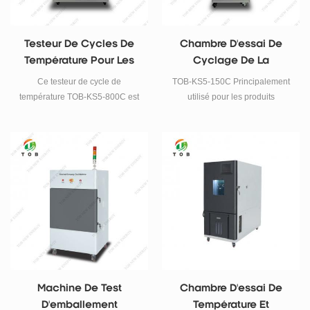
chaleur humide, etc.
L'environnement simule un test
de fiabilité.
Testeur De Cycles De
Chambre D'essai De
Température Pour Les
Cyclage De La
Tests De Sécurité Des
Température
Ce testeur de cycle de
TOB-KS5-150C Principalement
Batteries
température TOB-KS5-800C est
utilisé pour les produits
principalement utilisé pour les
monocellulaires et
tests de batterie et de produits
électroniques, les tests de
électroniques, de composants et
composants à haute et basse
d'autres matériaux à haute et
température, le changement de
basse température, de
température, etc.
changement de température, etc.
L'environnement simule le test
Test de fiabilité de simulation
de fiabilité.
d'environnement.
Machine De Test
Chambre D'essai De
D'emballement
Température Et