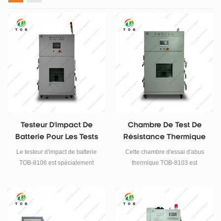
Testeur D'impact De
Chambre De Test De
Batterie Pour Les Tests
Résistance Thermique
De Sécurité Des
Pour Testeur De
Le testeur d'impact de batterie
Cette chambre d'essai d'abus
Batteries
Sécurité De Batterie
TOB-8106 est spécialement
thermique TOB-8103 est
conçu pour tester la sécurité des
principalement utilisée pour les
batteries à différentes hauteurs,
tests de sécurité des batteries, le
sous différents coups de
séchage des produits industriels,
marteau et sur différentes zones
le traitement thermique, etc.
de contrainte. La batterie est