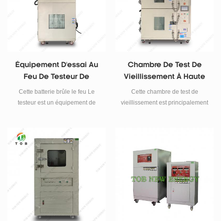
Équipement D'essai Au
Chambre De Test De
Feu De Testeur De
Vieillissement À Haute
Combustion De Batterie
Température Pour
Cette batterie brûle le feu Le
Cette chambre de test de
Pour Cellule Lithium-Ion
Batterie Lithium-Ion
testeur est un équipement de
vieillissement est principalement
test nécessaire pour divers
utilisée pour le test à haute
fabricants de batteries,
température de la batterie, le test
département d'inspection et de
à température constante.
contrôle de la qualité.