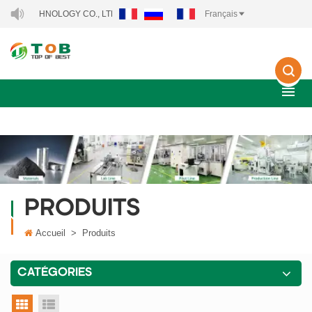
TECHNOLOGY CO., LTD..
Français
PRODUITS
Accueil
>
Produits
CATÉGORIES
vue grille
vue liste