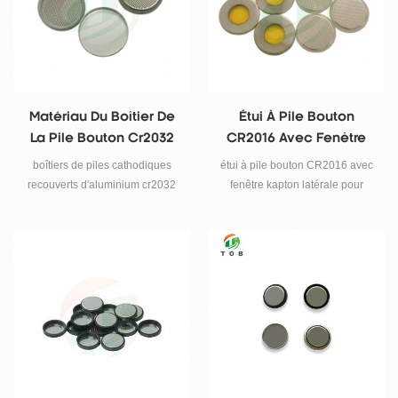
Matériau Du Boîtier De
Étui À Pile Bouton
La Pile Bouton Cr2032
CR2016 Avec Fenêtre
Recouvert D'aluminium
Kapton Latérale Pour
boîtiers de piles cathodiques
étui à pile bouton CR2016 avec
Laboratoire
recouverts d'aluminium cr2032
fenêtre kapton latérale pour
laboratoire