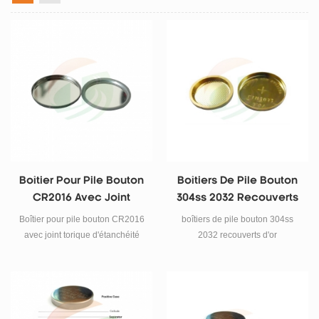
Boîtier Pour Pile Bouton
Boîtiers De Pile Bouton
CR2016 Avec Joint
304ss 2032 Recouverts
Torique D'étanchéité
D'or Avec Entretoise Et
Boîtier pour pile bouton CR2016
boîtiers de pile bouton 304ss
Ressort
avec joint torique d'étanchéité
2032 recouverts d'or
304ss