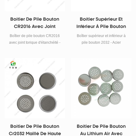
Boîtier De Pile Bouton
Boîtier Supérieur Et
CR2016 Avec Joint
Inférieur À Pile Bouton
Torique D'étanchéité -
2032 - Acier Inoxydable
Boîtier de pile bouton CR2016
Boîtier supérieur et inférieur à
Acier Inoxydable 316
316
avec joint torique d'étanchéité -
pile bouton 2032 - Acier
acier inoxydable 316
inoxydable 316
Boîtier De Pile Bouton
Boîtier De Pile Bouton
Cr2032 Maillé De Haute
Au Lithium Air Avec