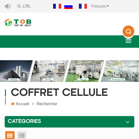
Y CO., LTD..
Français
COFFRET CELLULE
Accueil
>
Rechercher
CATÉGORIES
vue grille
vue liste