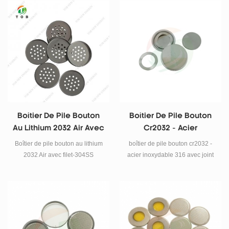
Boîtier De Pile Bouton
Boîtier De Pile Bouton
Au Lithium 2032 Air Avec
Cr2032 - Acier
Filet-304SS
Inoxydable 316 Avec
Boîtier de pile bouton au lithium
boîtier de pile bouton cr2032 -
Joint
2032 Air avec filet-304SS
acier inoxydable 316 avec joint