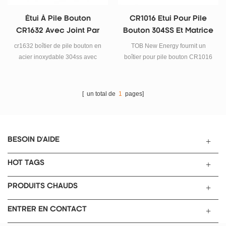
Étui À Pile Bouton
CR1016 Etui Pour Pile
CR1632 Avec Joint Par
Bouton 304SS Et Matrice
304ss
De Sertissage
cr1632 boîtier de pile bouton en
TOB New Energy fournit un
acier inoxydable 304ss avec
boîtier pour pile bouton CR1016
joint.
304SS et une sertisseuse pour
pile bouton CR1016 pour la
recherche sur les batteries au
[ un total de
1
pages]
lithium.
BESOIN D'AIDE
HOT TAGS
PRODUITS CHAUDS
ENTRER EN CONTACT