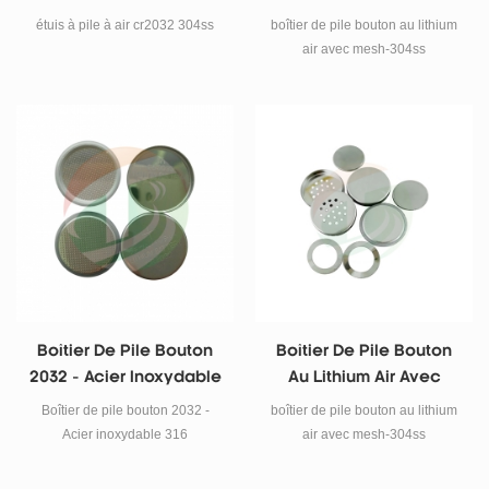
Qualité
Mesh-304ss
étuis à pile à air cr2032 304ss
boîtier de pile bouton au lithium
air avec mesh-304ss
Boîtier De Pile Bouton
Boîtier De Pile Bouton
2032 - Acier Inoxydable
Au Lithium Air Avec
316
Mesh-304ss
Boîtier de pile bouton 2032 -
boîtier de pile bouton au lithium
Acier inoxydable 316
air avec mesh-304ss