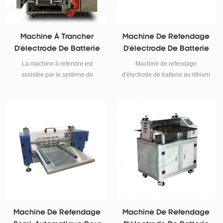
Machine À Trancher
Machine De Refendage
D'électrode De Batterie
D'électrode De Batterie
Automatique Pour 4680
Lithium-Ion
La machine à refendre est
Machine de refendage
Pile
assistée par le système de
d'électrode de batterie au lithium
correction, le système de
(Max.500mm Largeur) pour
transmission de tension, le
électrodes cylindriques et
système de vide, etc. La
pochette
précision auxiliaire fonctionnant,
pour assurer la marche en
douceur et le reflux de stabilité
des électrodes
Machine De Refendage
Machine De Refendage