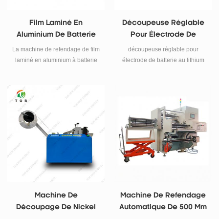
Film Laminé En
Découpeuse Réglable
Aluminium De Batterie
Pour Électrode De
Au Lithium Et Machine
Batterie
La machine de refendage de film
découpeuse réglable pour
De Refendage De
laminé en aluminium à batterie
électrode de batterie au lithium
Séparateur De Batterie
au lithium avec système de
correction de suivi
photoélectrique, embrayage à
poudre magnétique pour le
contrôle de la tension
d'enroulement et de
déroulement, fréquence hôte, les
activités sont contrôlées par le
cylindre. , la vitesse de
refendage rapide et le
fonctionnement et la
maintenance sont pratiques, etc.
Machine De
Machine De Refendage
Découpage De Nickel
Automatique De 500 Mm