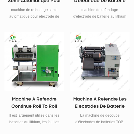
Semi-Automatique Pour
D'électrode De Batterie
Électrode De Batterie
Au Lithium
machine de refendage semi-
machine de refendage
automatique pour électrode de
d'électrode de batterie au lithium
batterie
(largeur max.500mm) pour les
électrodes de batterie
cylindrique et de poche.
Machine À Refendre
Machine À Refendre Les
Continue Roll To Roll
Électrodes De Batterie
Pour La Coupe
En Rouleau
Il est largement utilisé dans les
La machine de découpe
D'électrode De Batterie
batteries au lithium, les feuilles
d'électrodes de batteries TOB-
métalliques, les films optiques et
LFT-500, fonctionnant en