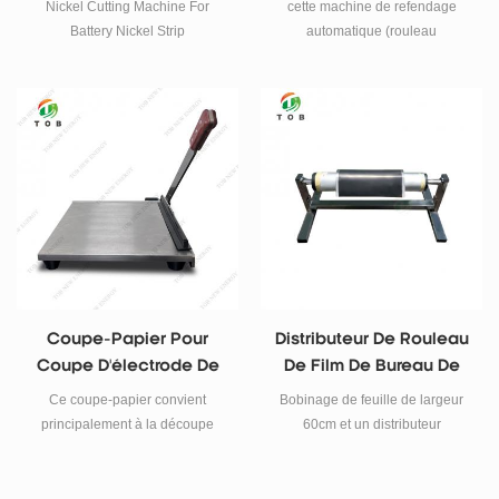
Pour La Bande De
Pour Électrode De
Nickel Cutting Machine For
cette machine de refendage
Nickel De Batterie
Batterie
Battery Nickel Strip
automatique (rouleau
refendage) est utilisée pour
préparer l'électrode des batteries
de cylindre et la batterie de
cellule de poche dans la chaîne
de production.
Coupe-Papier Pour
Distributeur De Rouleau
Coupe D'électrode De
De Film De Bureau De
Batterie
60 Cm Et Support De
Ce coupe-papier convient
Bobinage de feuille de largeur
Rouleau Pour Le
principalement à la découpe
60cm et un distributeur
Roulement De Feuille
d'électrodes cathodiques,
d'enroulement, support de coupe
d'électrodes anodiques et de
D'électrode De Batterie
de feuille de cuivre en
films laminés en aluminium.
aluminium, support de coupe de