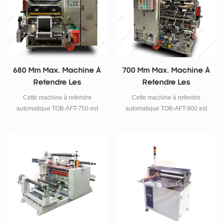
680 Mm Max. Machine À
700 Mm Max. Machine À
Refendre Les
Refendre Les
Électrodes
Électrodes
Cette machine à refendre
Cette machine à refendre
Automatiques De
Automatiques De
automatique TOB-AFT-750 est
automatique TOB-AFT-800 est
Largeur Pour La
Largeur Pour La
une machine à refendre les
une machine à refendre les
électrodes de 25 à 680 mm de
Fabrication De
électrodes de 50 à 700 mm de
Fabrication De
largeur pour la préparation des
largeur pour la préparation des
Batteries
Batteries
électrodes de batterie dans la
électrodes de batterie dans la
fabrication de batteries.
fabrication de batteries.