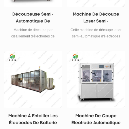
Découpeuse Semi-
Machine De Découpe
Automatique De
Laser Semi-
Cisaillement Pour La
Automatique À
Machine de découpe par
Cette machine de découpe laser
Grande Coupe
Électrodes
cisaillement d'électrodes de
semi-automatique d'électrodes
D'électrode De Batterie
batterie de 500 mm de largeur.
TOB-J300D-SD est
Au Lithium
principalement utilisée pour
découper la forme extérieure
des électrodes de batteries au
lithium.
Machine À Entailler Les
Machine De Coupe
Électrodes De Batterie
Électrode Automatique