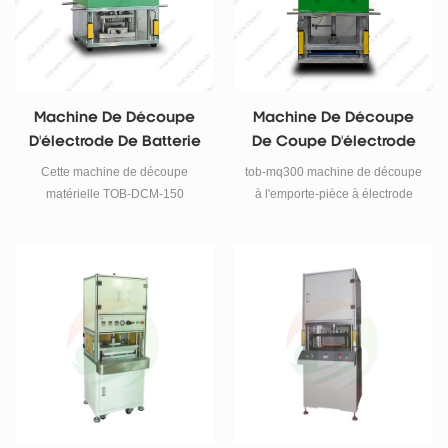
Machine De Découpe
Machine De Découpe
D'électrode De Batterie
De Coupe D'électrode
De Moule De Matériel
De Batterie 200*300mm
Cette machine de découpe
tob-mq300 machine de découpe
matérielle TOB-DCM-150
à l'emporte-pièce à électrode
convient à la découpe matérielle
semi-automatique est
des feuilles d'électrodes de
principalement utilisé pour la
batterie cathodique et anodique.
feuille d'électrode de cellule de
La machine de découpe est
poche coupée pour empiler la
équipée de moules concaves et
batterie de cellule de poche .
convexes et utilise des outils de
précision pour une coupe
précise.