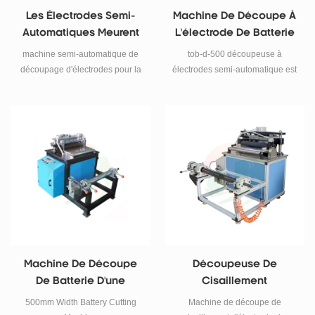
Les Électrodes Semi-
Machine De Découpe À
Automatiques Meurent
L'électrode De Batterie
La Machine De Coupeur
500*500mm
machine semi-automatique de
tob-d-500 découpeuse à
Pour La Cellule De
découpage d'électrodes pour la
électrodes semi-automatique est
Poche
coupe de feuille d'électrode de
principalement utilisé pour la
cellule de poche.
feuille d'électrode de cellule de
poche coupée pour empiler la
batterie de cellule de poche .
Machine De Découpe
Découpeuse De
De Batterie D'une
Cisaillement
Largeur De 500 Mm
D'électrode De Batterie
500mm Width Battery Cutting
Machine de découpe de