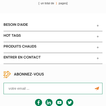
température, la réduction de
molybdène de silicium comme
[ un total de
1
pages]
l'atmosphère, le cvd
élément chauffant, en utilisant un
expérimental, le recuit sous vide
instrument de contrôle de
comme pour la préparation de
température intelligent de type
nanomatériaux et de films.
708p et un thermocouple double
BESOIN D'AIDE
modèle taille du tube Puissance
en platine et rhodium b pour
Tension zone de chauffage
régler la température interne de
HOT TAGS
longueur chauffage max
la mesure de température du
Température tob-vtl1100-i Φ50 *
four, contrôle automatique. ce
PRODUITS CHAUDS
1000mm 2,5 kW ac110v / 220v
four à creuset a une température
450 mm 1100 ℃ tob-vtl1100-ii
maximale de 1700 ℃ pour le
ENTRER EN CONTACT
Φ70 * 1000mm 4kw tob-vtl1100-
frittage à haute température.
ii Φ100 * 1000mm 7kw élément
modèle Four à creuset 1700 tob
chauffant fil de résistance
Tob-LCF-1700C mode de
électrique Contrôleur de
chauffage chauffage de barre de
ABONNEZ-VOUS
température Système de
molybdène de silicium taille
contrôle de température à 40
efficace du four Φ200 * 180mm
programmes, avec surchauffe,
température de fonctionnement
cassé accidentellement p
≤1700 ℃ température max 1700
fonction de rotection, 6 groupes
℃ augmentation de la
d'ajustement pid précision de
température 10 ℃ / min