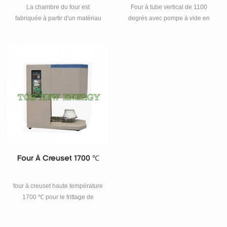
La chambre du four est
Four à tube vertical de 1100
fabriquée à partir d'un matériau
degrés avec pompe à vide en
en fibre d'alumine importé avec
option et diamètre de tube de
une conception unique, qui est
quartz 50 * 1000mm
durable, a de bonnes
Caractéristiques le four à tube
performances d'isolation
vertical tob-vtl1100 utilise le fil de
thermique et ne s'effondrera pas.
résistance électrique comme
L'élément chauffant adopte une
élément chauffant avec une
tige en silicium-molybdène,
montée rapide en température.
améliorant considérablement sa
(jusqu'à 1000 degrés en 20
durée de vie.
minutes). Des contrôleurs de
température programmables à
40 segments sont installés avec
6 groupes de réglage pid. ce
Four À Creuset 1700 ℃
four tubulaire de laboratoire est
l'équipement de laboratoire idéal
pour les universités, les instituts
four à creuset haute température
de recherche, les entreprises
1700 ℃ pour le frittage de
industrielles et minières pour le
poudre Caractéristiques ce four
frittage d'atmosphère à haute
crédible utilise des tiges de