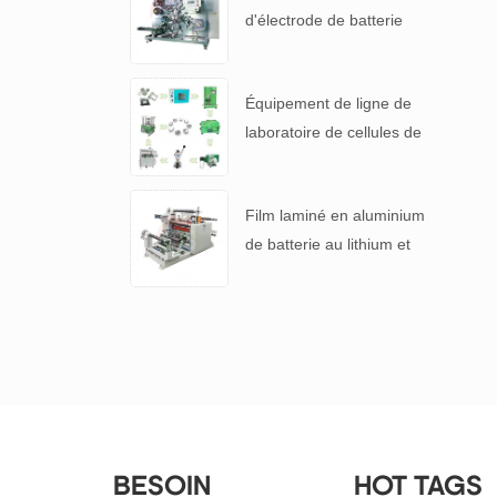
d'électrode de batterie
automatique pour 4680
pile
Équipement de ligne de
laboratoire de cellules de
pièces de monnaie lithium-
ion pour batterie R & D
Film laminé en aluminium
de batterie au lithium et
machine de refendage de
séparateur de batterie
BESOIN
HOT TAGS