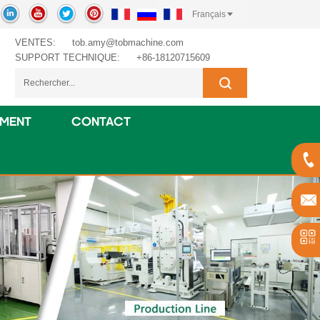
Français
VENTES:
tob.amy@tobmachine.com
SUPPORT TECHNIQUE:
+86-18120715609
EMENT
CONTACT