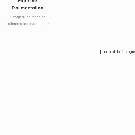
Machine
D'alimentation
Manuelle De Cellules
Il s'agit d'une machine
Pour Cellules
d'alimentation manuelle en
Prismatiques
cellules pour la fabrication de
cellules prismatiques au
lithium-ion, elle convient à la
ligne de laboratoire de
[ un total de
1
pages
batteries, à la ligne pilote et à
la ligne de production.