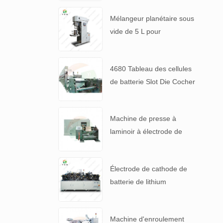
Mélangeur planétaire sous
vide de 5 L pour
suspensions de batteries à
haute viscosité
4680 Tableau des cellules
de batterie Slot Die Cocher
machine de revêtement
d'électrode
Machine de presse à
laminoir à électrode de
haute précision pour 4680
pile
Électrode de cathode de
batterie de lithium
automatique faisant la
machine
Machine d'enroulement