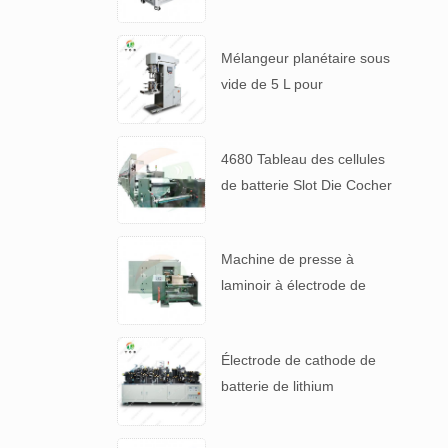
lithium
Mélangeur planétaire sous
vide de 5 L pour
suspensions de batteries à
haute viscosité
4680 Tableau des cellules
de batterie Slot Die Cocher
machine de revêtement
d'électrode
Machine de presse à
laminoir à électrode de
haute précision pour 4680
pile
Électrode de cathode de
batterie de lithium
automatique faisant la
machine