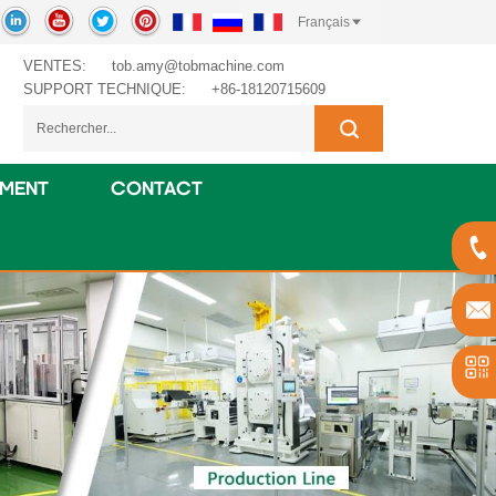
Français
VENTES:
tob.amy@tobmachine.com
SUPPORT TECHNIQUE:
+86-18120715609
EMENT
CONTACT