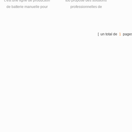
c'est une ligne de production
tob propose des solutions
Polymère
de batterie manuelle pour
professionnelles de
une cellule de poche au
systèmes de production de
lithium-ion fabrication.
batteries au lithium pour la
fabrication de batteries
polymères et de
[ un total de
1
pages
supercondensateurs.