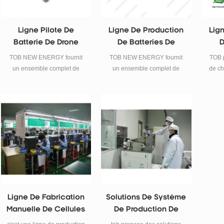
Ligne Pilote De
Ligne De Production
Lig
Batterie De Drone
De Batteries De
D
Drones Pour
TOB NEW ENERGY fournit
TOB NEW ENERGY fournit
TOB 
Véhicules Aériens
un ensemble complet de
un ensemble complet de
de c
Sans Pilote UAV
solutions de lignes pilotes de
solutions de ligne de
cel
batteries pour drones,
production de batteries pour
super
fournissant un ensemble
véhicules aériens sans
pr
complet de matériaux,
pilote, fournissant un
recher
d'équipements et de
ensemble complet de
technologies de batteries.
matériaux, d'équipements et
de technologies de batteries.
Ligne De Fabrication
Solutions De Système
Manuelle De Cellules
De Production De
De Poche
Batteries En