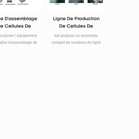
ne D'assemblage
Ligne De Production
e Cellules De
De Cellules De
Poche
Poche Semi-
propose l' équipement
tob propose un ensemble
Automatique
haîne d'assemblage de
complet de solutions de ligne
lules de poche et de
de production de cellules en
condensateurs le plus
poche semi-automatique.
ofessionnel pour la
che et la fabrication de
batteries.