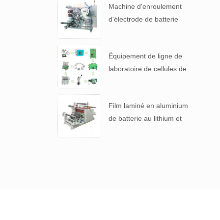
Machine d'enroulement
d'électrode de batterie
automatique pour 4680
pile
Équipement de ligne de
laboratoire de cellules de
pièces de monnaie lithium-
ion pour batterie R & D
Film laminé en aluminium
de batterie au lithium et
machine de refendage de
séparateur de batterie