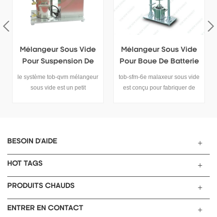
Mélangeur Sous Vide
Équipement De
Pour Boue De Batterie
Mélange Sous Vide
Avec Volant
tob-sfm-6e malaxeur sous vide
ce système tob-zkjb
est conçu pour fabriquer de
équipement de mélange sous
grands lots de composés
vide est un équipement
chimiques par mélange et
hautement efficace avec un
mélange dans un seul
ensemble de fonctions de
récipient sous vide alimenté
mélange et de dispersion sous
uniquement par l'électricité.
vide ensemble, il convient au
BESOIN D'AIDE
processus expérimental
d'électricité au lithium pour le
HOT TAGS
processus de mélange de
pâte d'anode et de cathode,
PRODUITS CHAUDS
ainsi que d'autres industries
de colle, chimiques et autres.
ENTRER EN CONTACT