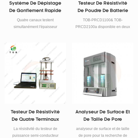
Système De Dépistage
Testeur De Résistivité
De Gonflement Rapide
De Poudre De Batterie
In Situ Pour Les
Au Lithium Et Système
Quatre canaux testent
TOB-PRCD1100& TOB-
Matériaux De Batterie
De Mesure De
simultanément l'épaisseur
PRCD2100a disponible en deux
D'anode À Base De
Densimètre De Prise De
d'expansion en temps réel des
modèles différents. Domaines
batteries à base de silicium ou
Silicium
d'application : Poudres
Compactage
de graphite (pile bouton, cellule
carbonées, poudres d'oxydes
de poche empilable, cellule de
métalliques ou composites
poche d'enroulement) pendant
métalliques
la charge et la décharge in situ,
qui est utilisée pour évaluer les
propriétés d'expansion des
matériaux et batteries.
Testeur De Résistivité
Analyseur De Surface Et
De Quatre Terminaux
De Taille De Pore
Pour Matériaux De
La résistivité du testeur de
analyseur de surface et de taille
Poudre De Batterie Au
puissance semi-conducteur
de pore pour la recherche de