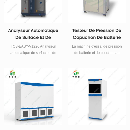
mesure en fabrication, contrôle
qualité et maintenance.
Analyseur Automatique
Testeur De Pression De
De Surface Et De
Capuchon De Batterie
Porosimétrie BET
À Cellules Cylindriques
TOB-EASY-V1220 Analyseur
La machine d'essai de pression
Au Lithium Et Machine
automatique de surface et de
de batterie et de bouchon au
D'essai D'étanchéité À
porosimétrie Domaines
lithium à deux stations TOB-CID-
d'application : matériaux de
6.0 est utilisée dans le
L'air
batterie, médecine de l'industrie
processus de production de
pétrochimique, matériaux de
batteries au lithium.
protection de l'environnement,
nanomatériaux et autres
matériaux en poudre et
granulaires.