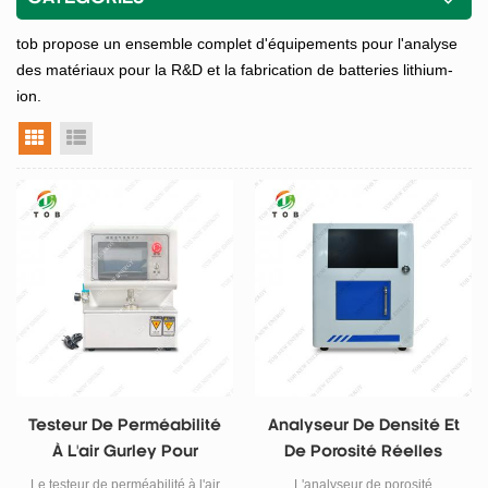
tob propose un ensemble complet d'équipements pour l'analyse
des matériaux pour la R&D et la fabrication de batteries lithium-
ion.
vue grille
vue liste
Testeur De Perméabilité
Analyseur De Densité Et
À L'air Gurley Pour
De Porosité Réelles
Séparateur De Batteries
Le testeur de perméabilité à l'air
L'analyseur de porosité