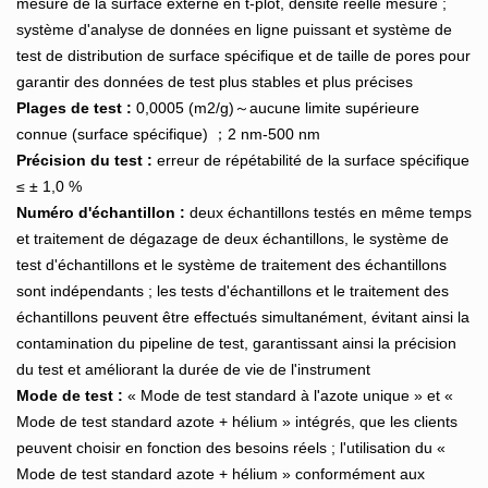
mesure de la surface externe en t-plot, densité réelle mesure ;
système d'analyse de données en ligne puissant et système de
test de distribution de surface spécifique et de taille de pores pour
garantir des données de test plus stables et plus précises
Plages de test :
0,0005 (m2/g)～aucune limite supérieure
connue (surface spécifique) ；2 nm-500 nm
Précision du test :
erreur de répétabilité de la surface spécifique
≤ ± 1,0 %
Numéro d'échantillon :
deux échantillons testés en même temps
et traitement de dégazage de deux échantillons, le système de
test d'échantillons et le système de traitement des échantillons
sont indépendants ; les tests d'échantillons et le traitement des
échantillons peuvent être effectués simultanément, évitant ainsi la
contamination du pipeline de test, garantissant ainsi la précision
du test et améliorant la durée de vie de l'instrument
Mode de test :
« Mode de test standard à l'azote unique » et «
Mode de test standard azote + hélium » intégrés, que les clients
peuvent choisir en fonction des besoins réels ; l'utilisation du «
Mode de test standard azote + hélium » conformément aux