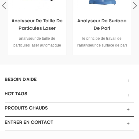
Analyseur De Surface
Conductimètre Avec
De Pari
Compensation De
Température
le principe de travail de
ce tob-dds-307a conductivité
l'analyseur de surface de pari
électrique metercan
isotherme physique
testconductivité, tds,
international méthode
température, électrode de
d'adsorption générale statique
sélection mesurée haute eau
volumétrique, le contrôle
pure.
automatique de tout
BESOIN D'AIDE
l'ordinateur, sans besoin de
surveillance manuelle.
HOT TAGS
PRODUITS CHAUDS
ENTRER EN CONTACT