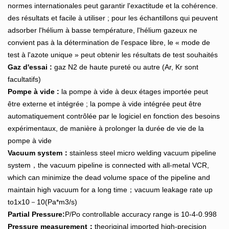
normes internationales peut garantir l'exactitude et la cohérence.
des résultats et facile à utiliser ; pour les échantillons qui peuvent
adsorber l'hélium à basse température, l'hélium gazeux ne
convient pas à la détermination de l'espace libre, le « mode de
test à l'azote unique » peut obtenir les résultats de test souhaités
Gaz d'essai :
gaz N2 de haute pureté ou autre (Ar, Kr sont
facultatifs)
Pompe à vide :
la pompe à vide à deux étages importée peut
être externe et intégrée ; la pompe à vide intégrée peut être
automatiquement contrôlée par le logiciel en fonction des besoins
expérimentaux, de manière à prolonger la durée de vie de la
pompe à vide
Vacuum system：
stainless steel micro welding vacuum pipeline
system，the vacuum pipeline is connected with all-metal VCR,
which can minimize the dead volume space of the pipeline and
maintain high vacuum for a long time；vacuum leakage rate up
to1x10－10(Pa*m3/s)
Partial Pressure:
P/Po controllable accuracy range is 10-4-0.998
Pressure measurement：
theoriginal imported high-precision