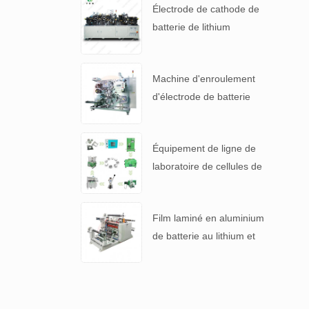
Électrode de cathode de
batterie de lithium
automatique faisant la
machine
Machine d'enroulement
d'électrode de batterie
automatique pour 4680
pile
Équipement de ligne de
laboratoire de cellules de
pièces de monnaie lithium-
ion pour batterie R & D
Film laminé en aluminium
de batterie au lithium et
machine de refendage de
séparateur de batterie