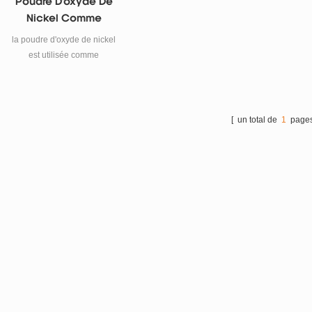
Poudre D'oxyde De
Nickel Comme
Matériau D'anode
la poudre d'oxyde de nickel
SOFC
est utilisée comme
constituant dans les
matériaux d'anode pour les
piles à combustible à oxyde
solide.
[ un total de
1
pages