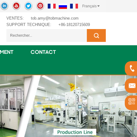
Français
VENTES:
tob.amy@tobmachine.com
SUPPORT TECHNIQUE:
+86-18120715609
EMENT
CONTACT