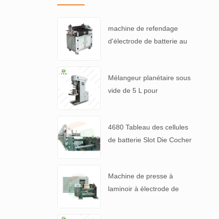
machine de refendage
d'électrode de batterie au
lithium
Mélangeur planétaire sous
vide de 5 L pour
suspensions de batteries à
haute viscosité
4680 Tableau des cellules
de batterie Slot Die Cocher
machine de revêtement
d'électrode
Machine de presse à
laminoir à électrode de
haute précision pour 4680
pile