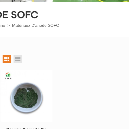
DE SOFC
ine
>
Matériaux D'anode SOFC
vue grille
vue liste