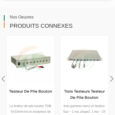
Nos Oeuvres
PRODUITS CONNEXES
n
Trois Testeurs Testeur
Testeur De Pile Bouton
De Pile Bouton
5v10ma Avec Trois
5v50ma
Plages De Test
-
trois gammes dans un testeur.
Le testeur de batterie bouton
5ua ~ 1 ma, plage2: 1 ma ~ 25
tob-ct-4008-5v10ma-164 est