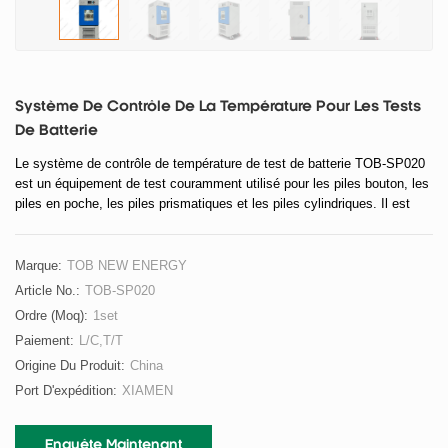
Système De Contrôle De La Température Pour Les Tests
De Batterie
Le système de contrôle de température de test de batterie TOB-SP020
est un équipement de test couramment utilisé pour les piles bouton, les
piles en poche, les piles prismatiques et les piles cylindriques. Il est
nécessaire dans les domaines de la recherche, de la production, des
terminaux, etc. sur les batteries. Il simule le test de charge et de
décharge de la batterie dans un environnement d'utilisation normal et
Marque:
TOB NEW ENERGY
fournit des données de test précises.
Article No.:
TOB-SP020
Ordre (moq):
1set
Paiement:
L/C,T/T
Origine Du Produit:
China
Port D'expédition:
XIAMEN
Enquête Maintenant