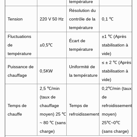
température
Résolution du
Tension
220 V 50 Hz
contrôle de la
0,1 ℃
température
Fluctuations
±1 ℃ (Après
Écart de
de
±0,5℃
stabilisation à
température
température
vide)
≤ ± 2 ℃ (Après
Puissance de
Uniformité de
0,5KW
stabilisation à
chauffage
la température
vide)
2,5 ℃/min
0,2℃/min (taux
(taux de
de
Temps de
chauffage
Temps de
refroidissement
chauffe
moyen) 25 ℃
refroidissement
moyen)
~ 80 ℃ (sans
25℃~0℃
charge)
(sans charge)