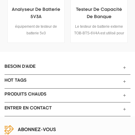
Testeur De Capacité
Testeur De Batterie Au
De Banque
Lithium À Courant
D'alimentation
Élevé 5v30a
Le testeur de batterie externe
Testeur de batterie au lithium-
TOB-BTS-6V4A est utilisé pour
ion 5V30A
la détection de la qualité de la
batterie externe, il peut tester
la capacité, la tension et les
performances du cycle de vie
de la batterie externe avec
BESOIN D'AIDE
l'ordinateur connecté.
HOT TAGS
PRODUITS CHAUDS
ENTRER EN CONTACT
ABONNEZ-VOUS