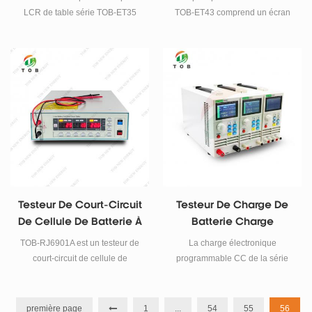
LCR Numérique Tenu
LCR de table série TOB-ET35
TOB-ET43 comprend un écran
Dans La Main
pour une précision d'inductance
d'affichage TFT de 2,8 pouces,
de résistance de capacité de
une utilisation simple des
0,05 %, 10 Hz - 1 MHz.
touches et une communication
USB.
Testeur De Court-Circuit
Testeur De Charge De
De Cellule De Batterie À
Batterie Charge
Résistance D'isolement
Électronique DC
TOB-RJ6901A est un testeur de
La charge électronique
Programmable 400W
court-circuit de cellule de
programmable CC de la série
batterie de type résistance
TOB-ET54 fournit une haute
d'isolement, la tension de sortie
résolution et une précision de 1
25V~1000VDC est réglable en
mV/10 mV, 1 mA/10 mA avec des
première page
1
...
54
55
56