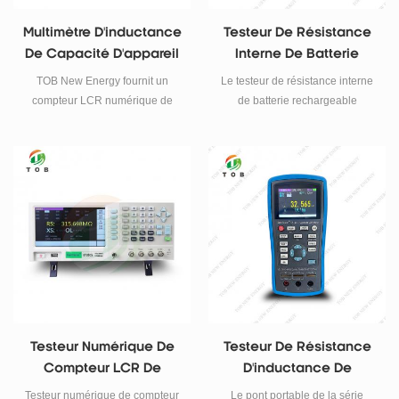
Multimètre D'inductance
Testeur De Résistance
De Capacité D'appareil
Interne De Batterie
De Contrôle De
Rechargeable
TOB New Energy fournit un
Le testeur de résistance interne
Résistance De Mètre De
Universel
compteur LCR numérique de
de batterie rechargeable
LCR De Digital De Banc
banc pour batterie au lithium.
universel TOB-ES8020 est un
Les Le testeur LCR est adapté
instrument de mesure utilisé
pour r résistance, capacité et
pour mesurer la résistance
inductance essai.
interne, la tension et la
température des batteries
rechargeables telles que les
batteries de stockage au plomb,
les batteries au lithium et autres
batteries rechargeables, afin de
déterminer l'état de santé de la
batterie, et également comme
compteur pour mesurer les
Testeur Numérique De
Testeur De Résistance
paramètres ESR des
Compteur LCR De
D'inductance De
condensateurs électrolytiques
Paillasse 10 Hz - 1 MHz
Capacité De Compteur
(pour référence uniquement).
Testeur numérique de compteur
Le pont portable de la série