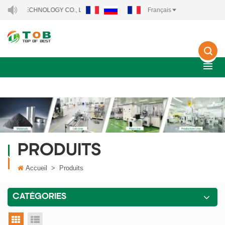
 TECHNOLOGY CO., LTD..
Français
PRODUITS
Accueil
>
Produits
CATÉGORIES
vue grille
vue liste