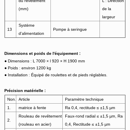
du revêtement
L : Direction
(mm)
de la
largeur
Système
13
Pompe à seringue
d'alimentation
Dimensions et poids de l'équipement :
●
Dimensions : L 7000 × l 920 × H 1900 mm
●
Poids : environ 1200 kg
●
Installation : Équipé de roulettes et de pieds réglables.
Précision matérielle :
Non.
Article
Paramètre technique
1.
matrice à fente
Ra 0,4, rectitude ≤ ±1,5 µm
Rouleau de revêtement
Faux-rond radial ≤ ±1,5 µm, Ra
2.
(rouleau en acier)
0,4, Rectitude ≤ ±1,5 µm