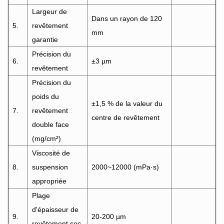
Largeur de
Dans un rayon de 120
5.
revêtement
mm
garantie
Précision du
6.
±3 µm
revêtement
Précision du
poids du
±1,5 % de la valeur du
7.
revêtement
centre de revêtement
double face
(mg/cm²)
Viscosité de
8.
suspension
2000~12000 (mPa·s)
appropriée
Plage
d'épaisseur de
9.
20-200 µm
revêtement sec