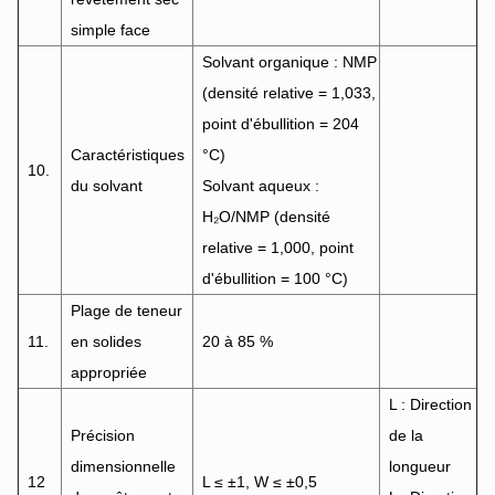
simple face
Solvant organique : NMP
(densité relative = 1,033,
point d'ébullition = 204
Caractéristiques
°C)
10.
du solvant
Solvant aqueux :
H₂O/NMP (densité
relative = 1,000, point
d'ébullition = 100 °C)
Plage de teneur
11.
en solides
20 à 85 %
appropriée
L : Direction
Précision
de la
dimensionnelle
longueur
12
L ≤ ±1, W ≤ ±0,5