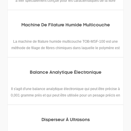
à filer spécialement conçue pour les caractéristiques de la fibre
chimique et de la fibre de carbone, qui peut réaliser la filature de fibre
de carbone et la formation de fibre chimique, à base de brai, à base
de charbon ou autre modification matériaux.
Machine De Filature Humide Multicouche
La machine de filature humide multicouche TOB-MSF-100 est une
méthode de filage de fibres chimiques dans laquelle le polymère est
dissous dans un solvant, un fin flux est pulvérisé à travers le trou de
la filière et pénètre dans le bain de coagulation pour former des
fibres.
Balance Analytique Électronique
Il s'agit d'une balance analytique électronique qui peut être précise à
0,001 gramme près et qui peut être utilisée pour un pesage précis en
laboratoire.
Disperseur À Ultrasons