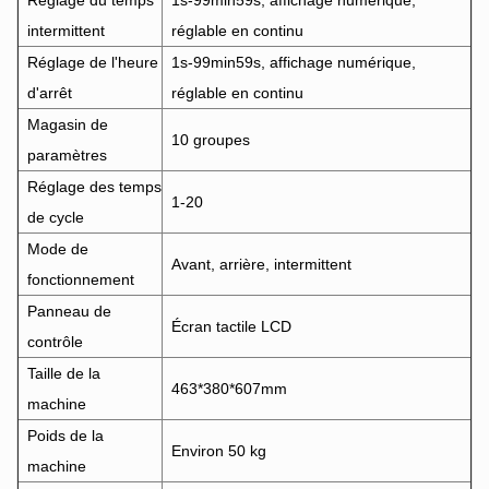
Réglage du temps
1s-99min59s, affichage numérique,
intermittent
réglable en continu
Réglage de l'heure
1s-99min59s, affichage numérique,
d'arrêt
réglable en continu
Magasin de
10 groupes
paramètres
Réglage des temps
1-20
de cycle
Mode de
Avant, arrière, intermittent
fonctionnement
Panneau de
Écran tactile LCD
contrôle
Taille de la
463*380*607mm
machine
Poids de la
Environ 50 kg
machine