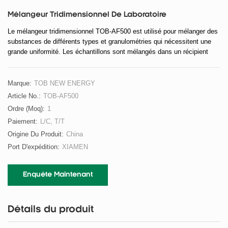
Mélangeur Tridimensionnel De Laboratoire
Le mélangeur tridimensionnel TOB-AF500 est utilisé pour mélanger des
substances de différents types et granulométries qui nécessitent une
grande uniformité. Les échantillons sont mélangés dans un récipient
complètement fermé, qui peut réaliser un mélange d'échantillons secs à
secs, un mélange d'échantillons secs à humides, un mélange
d'échantillons humides à humides. L'ensemble du processus garantit un
Marque:
TOB NEW ENERGY
processus sans poussière pour un nettoyage facile.
Article No.:
TOB-AF500
Ordre (moq):
1
Paiement:
L/C, T/T
Origine Du Produit:
China
Port D'expédition:
XIAMEN
Enquête Maintenant
Détails du produit