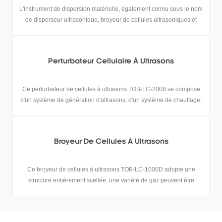
L'instrument de dispersion matérielle, également connu sous le nom
de disperseur ultrasonique, broyeur de cellules ultrasoniques et
disperseur d'émulsification, utilise l'effet de cavitation ultrasonique
des ultrasons pour disperser les particules agglomérées.
Perturbateur Cellulaire À Ultrasons
Ce perturbateur de cellules à ultrasons TOB-LC-2008 se compose
d'un système de génération d'ultrasons, d'un système de chauffage,
d'un système de réfrigération, d'un système de contrôle de la
température et d'un système d'agitation.
Broyeur De Cellules À Ultrasons
Ce broyeur de cellules à ultrasons TOB-LC-1000D adopte une
structure entièrement scellée, une variété de gaz peuvent être
introduits pour participer à la réaction.