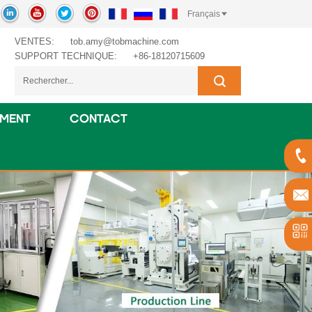
Français
VENTES:
tob.amy@tobmachine.com
SUPPORT TECHNIQUE:
+86-18120715609
EMENT
CONTACT