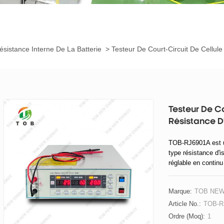
ésistance Interne De La Batterie
>
Testeur De Court-Circuit De Cellule
Testeur De Co
Résistance D
TOB-RJ6901A est un 
type résistance d'
réglable en contin
Marque:
TOB NE
Article No.:
TOB-R
Ordre (moq):
1