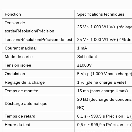
Fonction
Spécifications techniques
Tension de
25 V ~ 1 000 V/1 V/± (réglage
sortie/Résolution/Précision
Tension/Résolution/Précision de test
25 V ~ 1 000 V/1 V/± (2 % de l
Courant maximal
1 mA
Mode de sortie
Sol flottant
Tension isolée
±1000V
Ondulation
5 Vp-p (1 000 V sans charge)
Réglage de la charge
1 % (pleine charge à vide)
Temps de montée
15 ms (sans charge Umax)
20 kΩ (décharge de condensa
Décharge automatique
RC)
Temps de retard
0,1 s ~ 999,9 s Précision : ± 
Heure du test
0,5 s ~ 999,9 s Précision : ± 