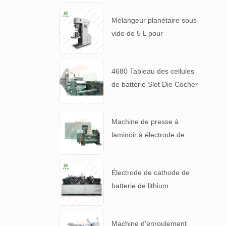
Mélangeur planétaire sous
vide de 5 L pour
suspensions de batteries à
haute viscosité
4680 Tableau des cellules
de batterie Slot Die Cocher
machine de revêtement
d'électrode
Machine de presse à
laminoir à électrode de
haute précision pour 4680
pile
Électrode de cathode de
batterie de lithium
automatique faisant la
machine
Machine d'enroulement