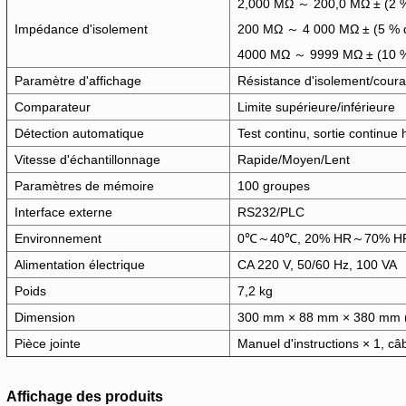
2,000 MΩ ～ 200,0 MΩ ± (2 % d
Impédance d'isolement
200 MΩ ～ 4 000 MΩ ± (5 % de 
4000 MΩ ～ 9999 MΩ ± (10 % d
Paramètre d'affichage
Résistance d'isolement/couran
Comparateur
Limite supérieure/inférieure
Détection automatique
Test continu, sortie continue 
Vitesse d'échantillonnage
Rapide/Moyen/Lent
Paramètres de mémoire
100 groupes
Interface externe
RS232/PLC
Environnement
0℃～40℃, 20% HR～70% H
Alimentation électrique
CA 220 V, 50/60 Hz, 100 VA
Poids
7,2 kg
Dimension
300 mm × 88 mm × 380 mm (L
Pièce jointe
Manuel d'instructions × 1, câ
Affichage des produits