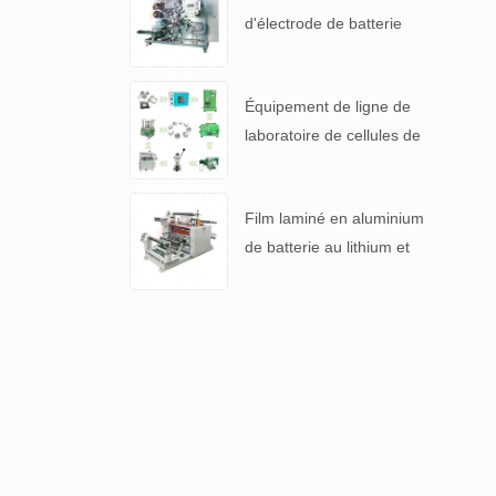
d'électrode de batterie
automatique pour 4680
pile
Équipement de ligne de
laboratoire de cellules de
pièces de monnaie lithium-
ion pour batterie R & D
Film laminé en aluminium
de batterie au lithium et
machine de refendage de
séparateur de batterie