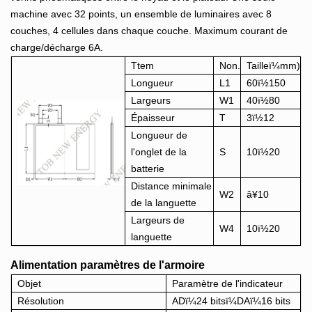
machine avec 32 points, un ensemble de luminaires avec 8
couches, 4 cellules dans chaque couche. Maximum courant de
charge/décharge 6A.
Ttem
Non.
Tailleï¼mm)
Longueur
L1
60ï½150
Largeurs
W1
40ï½80
Épaisseur
T
3ï½12
Longueur de
l'onglet de la
S
10ï½20
batterie
Distance minimale
W2
â¥10
de la languette
Largeurs de
W4
10ï½20
languette
Alimentation paramètres de l'armoire
Objet
Paramètre de l'indicateur
Résolution
ADï¼24 bitsï¼DAï¼16 bits