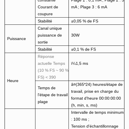
constante
Plage 1 : 0,1 mA ; Plage 2 : 3
Courant de
mA ; Plage 3 : 6 mA
coupure
Stabilité
±0,05 % de FS
Canal unique
puissance de
30W
Puissance
sortie
Stabilité
±0,1 % de FS
Réponse
actuelle Temps
ï¼1,5 ms
(10 % FS ~ 90 %
FS) < 390
Heure
â¤(365*24) heures/étape de
Temps de
travail, prise en charge du
l'étape de travail
format d'heure 00:00:00:00
plage
(h, min, s, ms)
Intervalle de temps minimum
: 100 ms ;
Tension d'échantillonnage