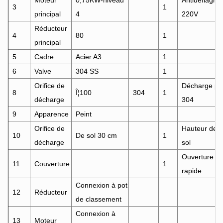
Moteur
0,75KW-niveau
Antidéflagran
3
1
principal
4
220V
Réducteur
4
80
1
principal
5
Cadre
Acier A3
1
6
Valve
304 SS
1
Orifice de
Décharge po
8
Î¦100
304
1
décharge
304
9
Apparence
Peint
Orifice de
Hauteur de l
10
De sol 30 cm
1
décharge
sol
Ouverture
11
Couverture
1
rapide
Connexion à pot
12
Réducteur
de classement
Connexion à
13
Moteur