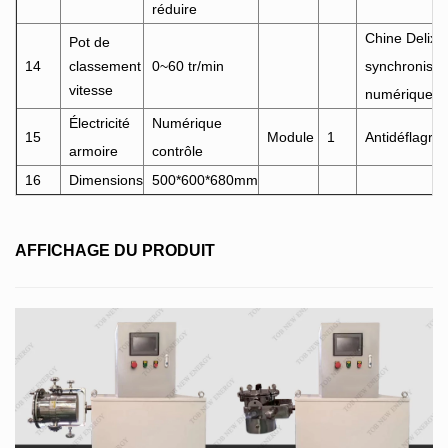
réduire
Chine Delixi
Pot de
14
classement
0~60 tr/min
synchronisat
vitesse
numérique
Électricité
Numérique
15
Module
1
Antidéflagran
armoire
contrôle
16
Dimensions
500*600*680mm
AFFICHAGE DU PRODUIT