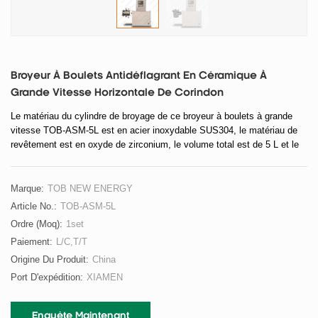
Broyeur À Boulets Antidéflagrant En Céramique À
Grande Vitesse Horizontale De Corindon
Le matériau du cylindre de broyage de ce broyeur à boulets à grande
vitesse TOB-ASM-5L est en acier inoxydable SUS304, le matériau de
revêtement est en oxyde de zirconium, le volume total est de 5 L et le
moteur principal utilise un moteur antidéflagrant IP55.
Marque:
TOB NEW ENERGY
Article No.:
TOB-ASM-5L
Ordre (moq):
1set
Paiement:
L/C,T/T
Origine Du Produit:
China
Port D'expédition:
XIAMEN
Enquête Maintenant