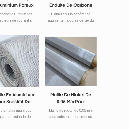
luminium Poreux
Enduite De Carbone
ridimensionnel
Pour Batterie Au
 batteries lithium-ion,
1. améliorer la cohérence,
Lithium
lecteurs de courant à
augmenter la durée de vie du
densateur ou autres
cycle de la batterie. 2.
eries nécessitant une
améliorer l'adhérence des
rge et une décharge
matériaux actifs et réduire le
fréquentes.
coût de fabrication de la
pièce polaire. 3. protéger la
collecte de fluide de la
corrosion électrolytique.
lle En Aluminium
Maille De Nickel De
ur Substrat De
0,05 Mm Pour
hode De Batterie
Substrat De Batterie
le en aluminium pour
Maille de nickel de 0,05 mm
u Lithium 50um
Au Lithium
strat de cathode de
pour substrat de batterie au
erie au lithium 50um.
lithium.