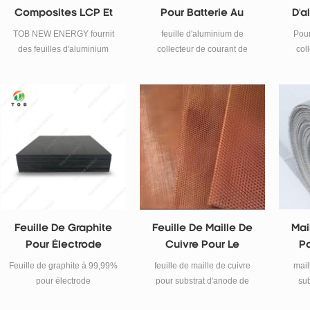
Composites LCP Et
Pour Batterie Au
D'a
PET
Lithium 12um
T
TOB NEW ENERGY fournit
feuille d'aluminium de
Pour
des feuilles d'aluminium
collecteur de courant de
col
composites PET et LCP pour
batterie au lithium-ion.
con
la recherche et la fabrication
batt
de batteries. Selon vos
cha
besoins, nous pouvons
fournir des feuilles
d'aluminium composites
modèle LCP et modèle PET .
Feuille De Graphite
Feuille De Maille De
Mai
Pour Électrode
Cuivre Pour Le
Po
99,99% / 100 * 50 * 2
Substrat D'anode De
Cat
Feuille de graphite à 99,99%
feuille de maille de cuivre
mail
Mm
Batterie Au Lithium
A
pour électrode
pour substrat d'anode de
sub
Wdth200mm
Caractéristiques emballage:
batterie au lithium
batt