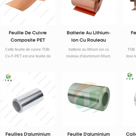
Feuille De Cuivre
Batterie Au Lithium-
Fe
Composite PET
Ion Cu Rouleau
(CU+PET+CU)
D'aluminium 80um
Tr
Cette feuille de cuivre TOB-
batterie au lithium ion cu
TOB 
Pour
Cu-F-PET est une feuille de
rouleau d'aluminium 80um.
tous l
cuivre composite PET double
lithiu
face (CU+PET+CU).
feui
Épaisseur : 6,5 μm. Largeur :
trid
280 mm. Longueur :
d
50 m/rouleau.
d'alu
Feuilles D'aluminium
Feuille D'aluminium
Coll