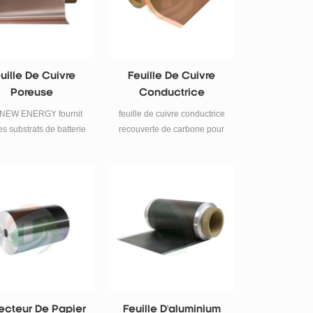
uille De Cuivre
Feuille De Cuivre
Poreuse
Conductrice
idimensionnelle
Recouverte De
NEW ENERGY fournit
feuille de cuivre conductrice
 Batterie Lithium-
Carbone Pour
es substrats de batterie
recouverte de carbone pour
Ion
Substrat D'anode De
m-ion: feuille de cuivre,
électrode d'anode de batterie
lle de cuivre poreuse
Batterie
au lithium.
imensionnelle, feuille
'aluminium, feuille
minium poreuse, feuille
de graphite, etc.
ecteur De Papier
Feuille D'aluminium