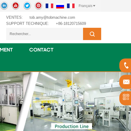
Français
VENTES:
tob.amy@tobmachine.com
SUPPORT TECHNIQUE:
+86-18120715609
EMENT
CONTACT