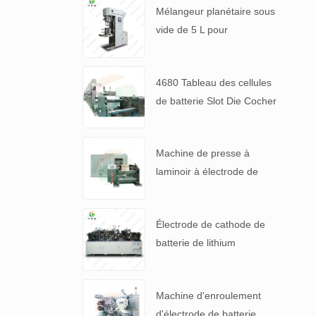
Mélangeur planétaire sous
vide de 5 L pour
suspensions de batteries à
haute viscosité
4680 Tableau des cellules
de batterie Slot Die Cocher
machine de revêtement
d'électrode
Machine de presse à
laminoir à électrode de
haute précision pour 4680
pile
Électrode de cathode de
batterie de lithium
automatique faisant la
machine
Machine d'enroulement
d'électrode de batterie