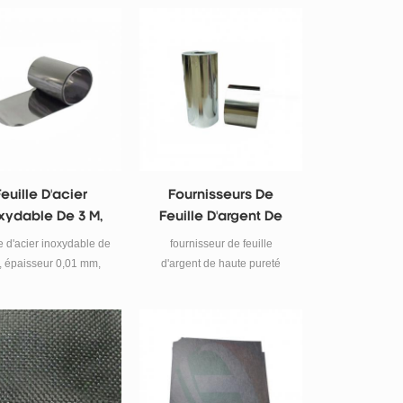
euille D'acier
Fournisseurs De
xydable De 3 M,
Feuille D'argent De
isseur 0,01 Mm,
Haute Pureté
e d'acier inoxydable de
fournisseur de feuille
Largeur 30 Mm
, épaisseur 0,01 mm,
d'argent de haute pureté
largeur 30 mm.
Caractéristiques épaisseur:
0,1 mm largeur: 100 mm nom
du matériau: feuille d'argent
nom du produit feuille
d'argent pur pureté plus de
99% Couleur argent
épaisseur 0,01 mm ~ peut