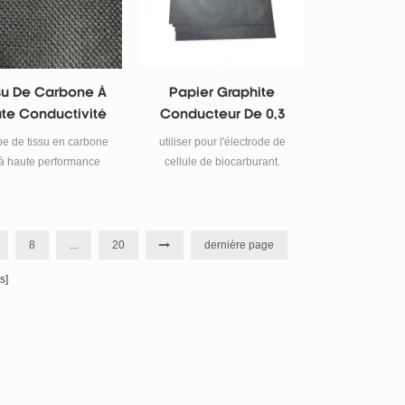
être personnalisé largeur
peut être personnalisé 5 ~
200 mm email :
tob.amy@tobmachine.com
su De Carbone À
Papier Graphite
skype: amywangbest86
te Conductivité
Conducteur De 0,3
WhatsApp / numéro de
lectrique Pour
Mm À Vendre
téléphone: +86 181 2071
pe de tissu en carbone
utiliser pour l'électrode de
5609
ercondensateur
 à haute performance
cellule de biocarburant.
rbante d'électrolyte,
pté pour améliorer la
capacité du
condensateur et de la
8
...
20
dernière page
batterie.
s]