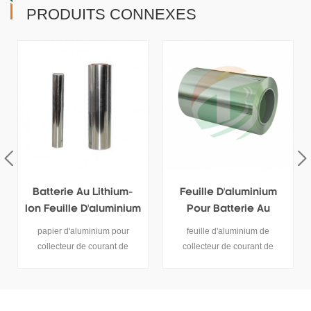
PRODUITS CONNEXES
Batterie Au Lithium-
Feuille D'aluminium
Fe
Ion Feuille D'aluminium
Pour Batterie Au
Q
16um
Lithium 12um
papier d'aluminium pour
feuille d'aluminium de
ro
collecteur de courant de
collecteur de courant de
po
cathode de batterie au lithium.
batterie au lithium-ion.