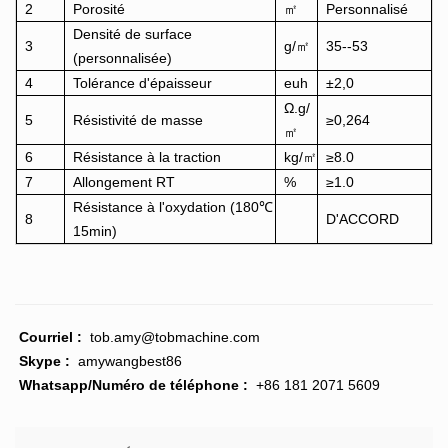
2
Porosité
㎡
Personnalisé
Densité de surface
3
g/㎡
35--53
(personnalisée)
4
Tolérance d'épaisseur
euh
±2,0
Ω.g/
5
Résistivité de masse
≥0,264
㎡
6
Résistance à la traction
kg/㎡
≥8.0
7
Allongement RT
%
≥1.0
Résistance à l'oxydation (180℃
8
D'ACCORD
15min)
Courriel :
tob.amy@tobmachine.com
Skype :
amywangbest86
Whatsapp/Numéro de téléphone :
+86 181 2071 5609