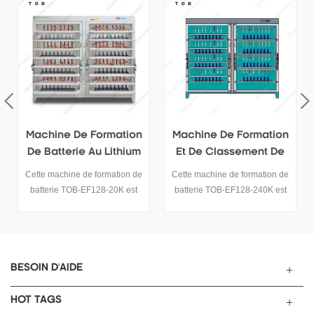
Machine De Formation
Machine De Formation
Et De Classement De
De Pression Négative
Cellules Prismatiques
Cette machine de formation de
5V20A Cette machine de
Au Lithium 5VMax240A
batterie TOB-EF128-240K est
formation de batterie TOB-
une machine de formation et
EF128-20K est une machine
de classement de batterie au
de formation et de classement
lithium de type retour
de batterie au lithium de type
d'énergie, elle convient aux
retour d'énergie, elle convient
cellules prismatiques.
aux cellules prismatiques.
BESOIN D'AIDE
HOT TAGS