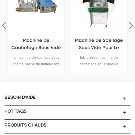
Machine De Scellage
Machine De Joint
Sous Vide Pour Le
Sous Vide De Type
Scellage Final Des
Plateau Tournant Pour
tob-bfz200 machine de
cette machine de scellage
Cellules De Poche
Batterie Polymère
cachetage sous vide de
sous vide de type plateau
batterie est principalement
tournant est utilisée pour le
utilisé pour l'emballage souple
scellage final sous vide de
(spécification moyenne et
cellules de poche de taille
petite) batterie au lithium
moyenne après la formation
polymère / étanchéité sous
de la batterie au lithium.
BESOIN D'AIDE
vide des cellules après la
formation de la batterie.
HOT TAGS
PRODUITS CHAUDS