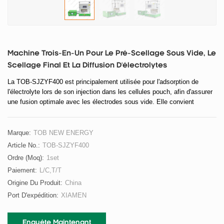
Machine Trois-En-Un Pour Le Pré-Scellage Sous Vide, Le
Scellage Final Et La Diffusion D'électrolytes
La TOB-SJZYF400 est principalement utilisée pour l'adsorption de
l'électrolyte lors de son injection dans les cellules pouch, afin d'assurer
une fusion optimale avec les électrodes sous vide. Elle convient
également à la mise sous vide et au pré-scellage, ainsi qu'au scellage
final des cellules pouch après injection d'électrolyte et stabilisation.
Cette machine réalise automatiquement le thermoscellage sous vide du
Marque:
TOB NEW ENERGY
boîtier de la cellule pouch grâce à un contrôle précis du caisson
Article No.:
TOB-SJZYF400
d'aspiration et du système de thermoscellage pneumatique.
Ordre (moq):
1set
Paiement:
L/C,T/T
Origine Du Produit:
China
Port D'expédition:
XIAMEN
Enquête Maintenant