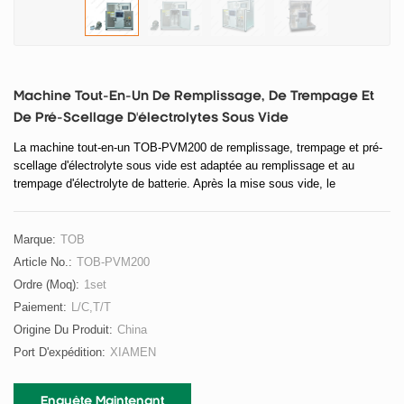
Machine Tout-En-Un De Remplissage, De Trempage Et
De Pré-Scellage D'électrolytes Sous Vide
La machine tout-en-un TOB-PVM200 de remplissage, trempage et pré-
scellage d'électrolyte sous vide est adaptée au remplissage et au
trempage d'électrolyte de batterie. Après la mise sous vide, le
remplissage et la diffusion sont effectués. L'électrolyte est plus précis,
l'absorption est uniforme et la fiabilité est élevée. Le pré-scellage est
ensuite effectué par pressage à chaud.
Marque:
TOB
Article No.:
TOB-PVM200
Ordre (moq):
1set
Paiement:
L/C,T/T
Origine Du Produit:
China
Port D'expédition:
XIAMEN
Enquête Maintenant