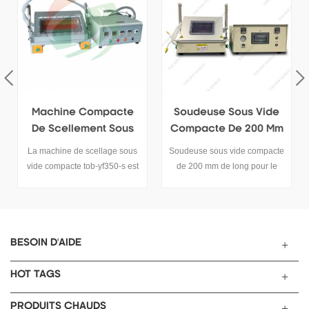
Soudeuse Sous Vide
Petite Machine De
Compacte De 200 Mm
Thermoscellage De
De Long Pour Le Pré-
Batterie Pour La Boîte
Soudeuse sous vide compacte
petite machine de
Scellage Sous Vide
À Gants
de 200 mm de long pour le
thermoscellage de batterie
pré-scellage sous vide
pour la boîte à gants
BESOIN D'AIDE
HOT TAGS
PRODUITS CHAUDS