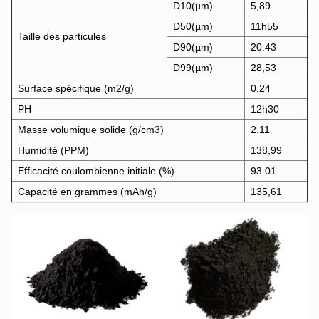
D10(µm)
5,89
D50(µm)
11h55
Taille des particules
D90(µm)
20.43
D99(µm)
28,53
Surface spécifique (m2/g)
0,24
PH
12h30
Masse volumique solide (g/cm3)
2.11
Humidité (PPM)
138,99
Efficacité coulombienne initiale (%)
93.01
Capacité en grammes (mAh/g)
135,61