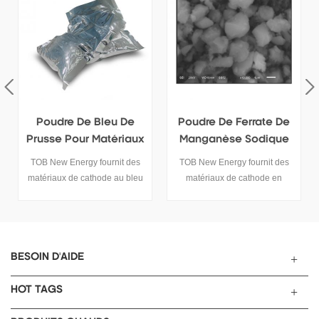
Poudre De Bleu De
Poudre De Ferrate De
P
Prusse Pour Matériaux
Manganèse Sodique
D
De Cathode De
Pour Matériaux De
TOB New Energy fournit des
TOB New Energy fournit des
T
Batterie Sodium-Ion
Cathode De Batterie
matériaux de cathode au bleu
matériaux de cathode en
Ionique Sodium
de Prusse en tant que
poudre de ferrate de sodium et
matériaux de cathode pour
de manganèse en tant que
s
batteries aux ions sodium.
matériaux de cathode de
ca
batterie aux ions sodium.
d
BESOIN D'AIDE
HOT TAGS