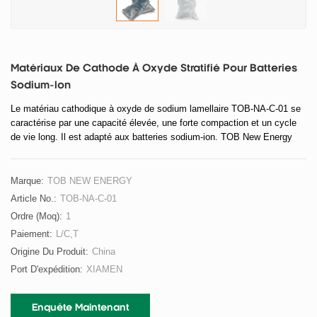
Matériaux De Cathode À Oxyde Stratifié Pour Batteries
Sodium-Ion
Le matériau cathodique à oxyde de sodium lamellaire TOB-NA-C-01 se
caractérise par une capacité élevée, une forte compaction et un cycle
de vie long. Il est adapté aux batteries sodium-ion. TOB New Energy
propose une gamme complète de matériaux cathodiques pour batteries
sodium-ion.
Marque:
TOB NEW ENERGY
Article No.:
TOB-NA-C-01
Ordre (moq):
1
Paiement:
L/C,T
Origine Du Produit:
China
Port D'expédition:
XIAMEN
Enquête Maintenant