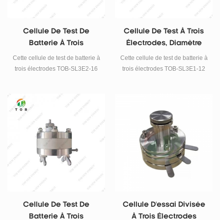
Cellule De Test De
Cellule De Test À Trois
Batterie À Trois
Électrodes, Diamètre
Électrodes De 16 Mm
Intérieur De 12 Mm
Cette cellule de test de batterie à
Cette cellule de test de batterie à
trois électrodes TOB-SL3E2-16
trois électrodes TOB-SL3E1-12
est utilisée pour la recherche sur
est utilisée pour les tests de
les batteries. Il peut être utilisé
systèmes organiques et de
seul comme deux électrodes, et
batteries au lithium. Son
des plaques de titane et de
diamètre intérieur est de 12 mm
molybdène peuvent être
(peut être personnalisé).
ajoutées pour des expériences
hautement corrosives.
Cellule De Test De
Cellule D'essai Divisée
Batterie À Trois
À Trois Électrodes