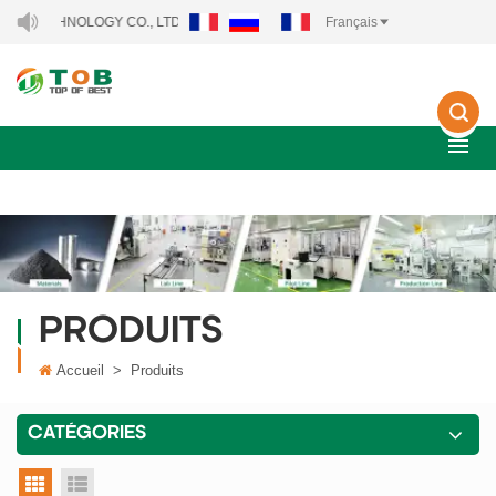
ECHNOLOGY CO., LTD..
Français
PRODUITS
Accueil
>
Produits
CATÉGORIES
vue grille
vue liste