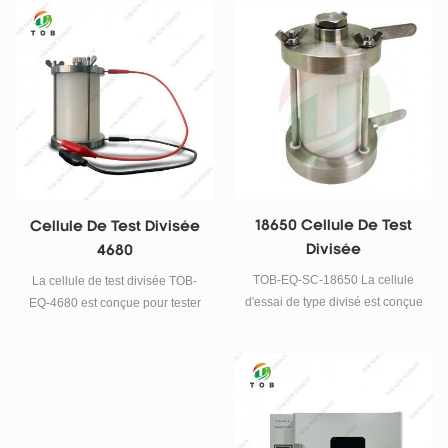
15 mm de diamètre, pour
référencer l'électrode entre
l'anode et la cathode.
18650 Cellule De Test
Cellule De Test Divisée
Divisée
4680
TOB-EQ-SC-18650 La cellule
La cellule de test divisée TOB-
d'essai de type divisé est conçue
EQ-4680 est conçue pour tester
pour les essais 18650 batteries.
la cellule cylindrique 4680. Cette
sa conception détachable vous
cellule de test divisée 4680 est
permet de tester le
facile et rapide à démonter et à
comportement de cyclage ainsi
assembler, elle est utilisée pour
que les changements structurels
tester le comportement du
des électrodes facilement et
cyclage des électrodes et les