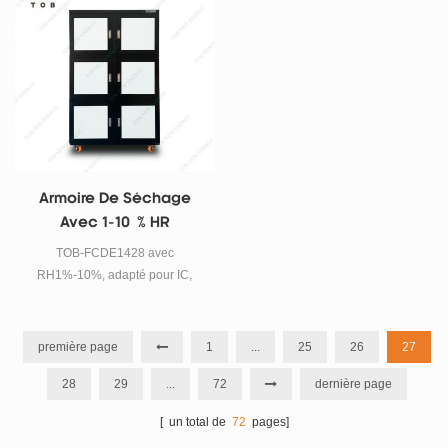
doux et uniforme. Il a un volume
matériaux tels que des batteries
maximum de 178 L et une plage
lithium-ion et des accessoires
de température allant de la
sur le chariot du four pour la
température ambiante à 200 °C.
cuisson, réglez le temps de
chauffage et le système
terminera automatiquement le
processus de chauffage en
fonction des paramètres de
temps définis.
Armoire De Séchage
Avec 1-10 % HR
TOB-FCDE1428 avec
RH1%-10%, adapté pour IC,
BGA, SMD, plaquette épitaxiale,
plaquette de silicium, graphène,
dispositif super sensible à
première page
1
...
25
26
27
l'humidité, arsenic CAAS,
28
29
...
72
dernière page
matériaux chimiques, métaux
précieux industriels.
[ un total de
72
pages]