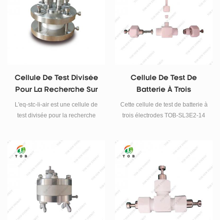
Cellule De Test Divisée
Cellule De Test De
Pour La Recherche Sur
Batterie À Trois
Les Batteries Lithium-Air
Électrodes En Titane De
L'eq-stc-li-air est une cellule de
Cette cellule de test de batterie à
Haute Pureté
test divisée pour la recherche
trois électrodes TOB-SL3E2-14
sur les batteries au lithium-air.
est utilisée pour les batteries à
vous pouvez contrôler la
base d'eau, les batteries au zinc
pression du flux d'air et tester
ou les environnements
facilement divers matériaux
hautement corrosifs. Son
d'anode et de cathode.
diamètre intérieur est de 14 mm
(peut être personnalisé).