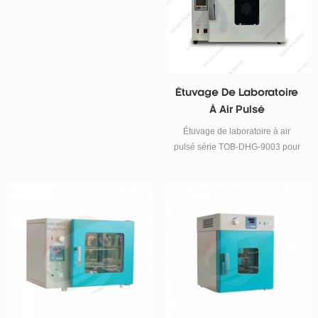
rapidement.
changements structurels.
Étuvage De Laboratoire
À Air Pulsé
Étuvage de laboratoire à air
pulsé série TOB-DHG-9003 pour
applications en laboratoire et
industrielles. Il offre un contrôle
précis de la température, un
chauffage uniforme et une
sécurité renforcée. Idéal pour le
séchage, la stérilisation et le
traitement des matériaux de
batteries.