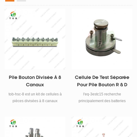
Pile Bouton Divisée À 8
Cellule De Test Séparée
Canaux
Pour Pile Bouton R & D
tob-hsc-8 est un kit de cellules à
l'eq-3estc15 recherche
pièces divisées à 8 canaux
principalement des batteries
conçu pour les tests et le
rechargeables faites à la main et
criblage de matériaux de batterie
des matériaux d'électrodes.
de r & amp; d à haut débit.
l'épaisseur est réglable et
fonctionne facilement et de
manière flexible.