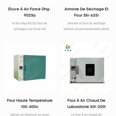
Étuve À Air Forcé Dhg-
Armoire De Séchage Et
9023a
Four 35l-625l
le tob-dhg-9023a four de
armoire et four de séchage
séchage à air forcé est
vertical est principalement utilisé
principalement utilisé pour les
pour les unités de recherche
unités de recherche scientifique,
scientifique, les universités
les universités spécialisées, les
spécialisées, les laboratoires,
laboratoires, les entreprises
les entreprises minières
minières industrielles, etc. et le
industrielles, etc. et le domaine
domaine de production pour le
de production pour le séchage
séchage des matériaux et le
des matériaux et le traitement
traitement thermique.
thermique.
Four Haute Température
Four À Air Chaud De
100-400c
Laboratoire 50l-200l
utiliser un réservoir en acier
Le four à air chaud de