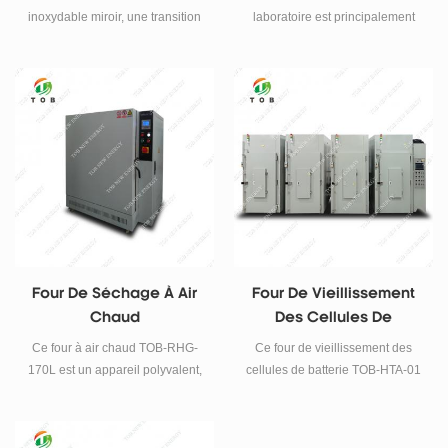
inoxydable miroir, une transition
laboratoire est principalement
d'arc circulaire de quatre ans et
utilisé pour les unités de
demi, les stents en bardeaux
recherche scientifique, les
peuvent libérer le chargement et
universités spécialisées, les
le déchargement, faciles à
laboratoires, les entreprises
nettoyer
minières industrielles, etc. et le
domaine de production pour le
séchage des matériaux et le
traitement thermique.
Four De Séchage À Air
Four De Vieillissement
Chaud
Des Cellules De
Batterie
Ce four à air chaud TOB-RHG-
Ce four de vieillissement des
170L est un appareil polyvalent,
cellules de batterie TOB-HTA-01
efficace et fiable pour une large
45 â convient à la cuisson
gamme d'applications
globale des batteries et des
nécessitant un chauffage précis,
luminaires. Placez des