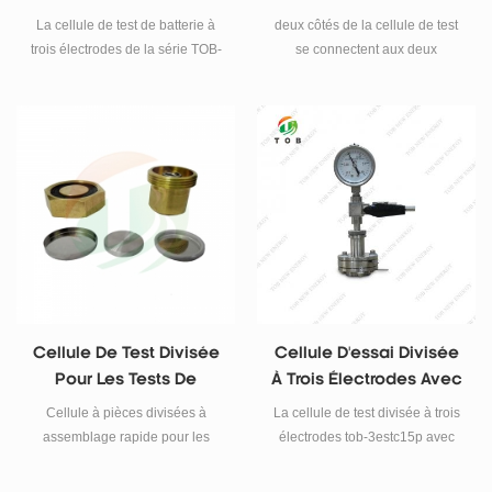
Électrodes
La cellule de test de batterie à
deux côtés de la cellule de test
trois électrodes de la série TOB-
se connectent aux deux
SL3Ex comprend 3 modèles :
électrodes (l'anode et la
TOB-SL3E1-12, TOB-SL3E2-14,
cathode), le milieu étant
TOB-SL3E3-16, veuillez nous
connecté à l'électrode de
contacter pour plus
référence qui peut être utilisée
d'informations.
pour surveiller les variations de
tension des deux électrodes.
Cellule De Test Divisée
Cellule D'essai Divisée
Pour Les Tests De
À Trois Électrodes Avec
Matériaux De Batterie
Manomètre
Cellule à pièces divisées à
La cellule de test divisée à trois
De R&D
assemblage rapide pour les
électrodes tob-3estc15p avec
tests de matériaux de batterie R
manomètre est utilisée pour la
& amp; d.
batterie de r & amp; d - cellule de