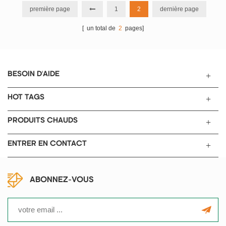
bradiété du lithium-ion à cellules
cellules/heure. Configuration sur
première page
1
2
dernière page
de poche, et ses données de
demande.
tension et de résistance interne
[ un total de
2
pages]
peuvent être triées par le logiciel
de l'ordinateur supérieur.
BESOIN D'AIDE
HOT TAGS
PRODUITS CHAUDS
ENTRER EN CONTACT
ABONNEZ-VOUS