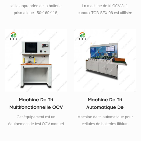
Cellules Prismatiques
Prismatiques
taille appropriée de la batterie
La machine de tri OCV 8+1
prismatique : 50*160*118,
canaux TOB-SFX-08 est utilisée
36*130*200, 30*130*200.
pour le balayage de code de
cellules prismatiques, le test de
cellules et le téléchargement des
données dans la base de
données, qui peut être
connectée au MES du client
pour une surveillance et une
récupération en temps réel.
Machine De Tri
Machine De Tri
Multifonctionnelle OCV
Automatique De
Manuelle Pour Cellule
Cellules Prismatiques
Cet équipement est un
Machine de tri automatique pour
Prismatique
Avec Test IR Et De
équipement de test OCV manuel
cellules de batteries lithium
Tension
et de données Le produit est
prismatiques avec contrôle IR et
utilisé pour les cellules de la
tension. Tri en 10 étapes, ≥ 550