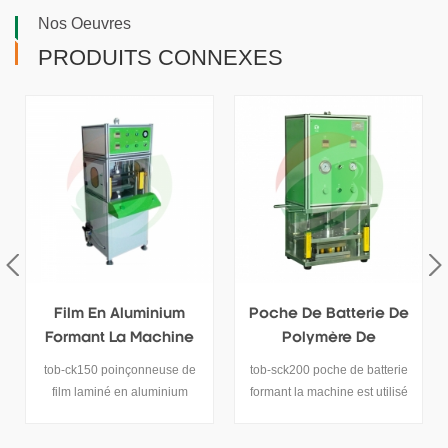
Nos Oeuvres
PRODUITS CONNEXES
Poche De Batterie De
Machine De Formage
Polymère De
De Sachets 200 * 200 *
Laboratoire Formant
6mm
tob-sck200 poche de batterie
tob-cxj200 poche formant la
La Machine
formant la machine est utilisé
machine est utilisé pour la
pour la batterie au lithium
formation de godets de piles /
polymère / la coupelle de
batteries au lithium polymère