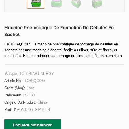
Machine Pneumatique De Formation De Cellules En
Sachet
Ce
TOB-QCK65
La machine pneumatique de formage de cellules en
sachets est une machine élégante, facile à utiliser, sûre et fiable, et
compacte. Elle est adaptée au formage de films laminés en aluminium
pour cellules en sachets destinés à la recherche en laboratoire sur les
batteries.
Marque:
TOB NEW ENERGY
Article No.:
TOB-QCK65
Ordre (moq):
1set
Paiement:
L/C,T/T
Origine Du Produit:
China
Port D'expédition:
XIAMEN
Enquête Maintenant