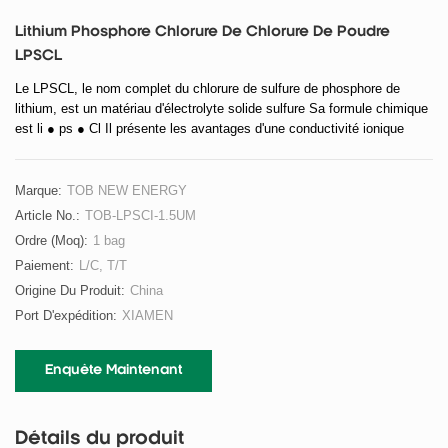
Lithium Phosphore Chlorure De Chlorure De Poudre
LPSCL
Le LPSCL, le nom complet du chlorure de sulfure de phosphore de
lithium, est un matériau d'électrolyte solide sulfure Sa formule chimique
est li ● ps ● Cl Il présente les avantages d'une conductivité ionique
élevée, d'une grande fenêtre électrochimique, de bonnes propriétés
mécaniques, etc Il est considéré comme l'un des matériaux électrolytes
idéaux pour la prochaine génération de batteries au lithium tout solide.
Marque:
TOB NEW ENERGY
Article No.:
TOB-LPSCI-1.5UM
Ordre (moq):
1 bag
Paiement:
L/C, T/T
Origine Du Produit:
China
Port D'expédition:
XIAMEN
Enquête Maintenant
Détails du produit