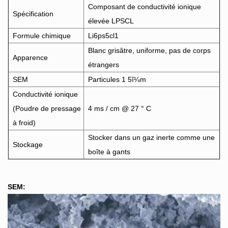
Composant de conductivité ionique
Spécification
élevée LPSCL
Formule chimique
Li6ps5cl1
Blanc grisâtre, uniforme, pas de corps
Apparence
étrangers
SEM
Particules 1 5î¼m
Conductivité ionique
(Poudre de pressage
4 ms / cm @ 27 ° C
à froid)
Stocker dans un gaz inerte comme une
Stockage
boîte à gants
SEM: