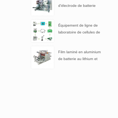
d'électrode de batterie
automatique pour 4680
pile
Équipement de ligne de
laboratoire de cellules de
pièces de monnaie lithium-
ion pour batterie R & D
Film laminé en aluminium
de batterie au lithium et
machine de refendage de
séparateur de batterie