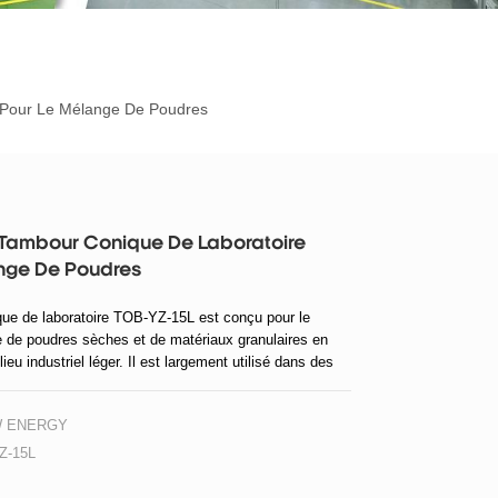
 Pour Le Mélange De Poudres
Tambour Conique De Laboratoire
nge De Poudres
ue de laboratoire TOB-YZ-15L est conçu pour le
de poudres sèches et de matériaux granulaires en
lieu industriel léger. Il est largement utilisé dans des
'industrie pharmaceutique, chimique, agroalimentaire,
gique et la recherche sur les matériaux pour batteries.
W ENERGY
Z-15L