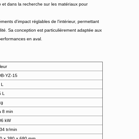
 et dans la recherche sur les matériaux pour
ents d'impact réglables de l'intérieur, permettant
lité. Sa conception est particulièrement adaptée aux
 performances en aval.
leur
B-YZ-15
 L
5 L
kg
à 8 min
06 kW
34 tr/min
0 × 380 × 680 mm