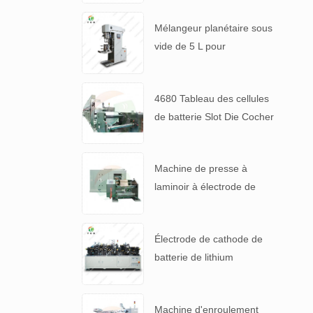
Mélangeur planétaire sous
vide de 5 L pour
suspensions de batteries à
haute viscosité
4680 Tableau des cellules
de batterie Slot Die Cocher
machine de revêtement
d'électrode
Machine de presse à
laminoir à électrode de
haute précision pour 4680
pile
Électrode de cathode de
batterie de lithium
automatique faisant la
machine
Machine d'enroulement