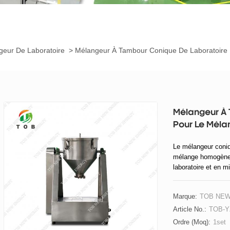
geur De Laboratoire
>
Mélangeur À Tambour Conique De Laboratoire
Mélangeur À 
Pour Le Méla
Le mélangeur coniq
mélange homogène 
laboratoire et en mi
secteurs tels que l
céramique, métallur
Marque:
TOB NE
Article No.:
TOB-Y
Ordre (moq):
1set