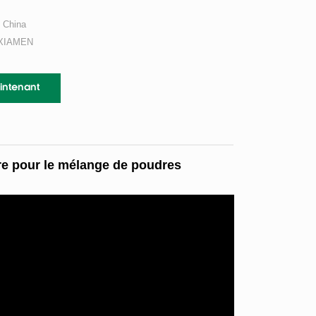
China
XIAMEN
intenant
re pour le mélange de poudres