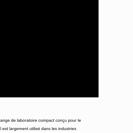
nge de laboratoire compact conçu pour le
st largement utilisé dans les industries