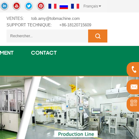
Français
VENTES:
tob.amy@tobmachine.com
SUPPORT TECHNIQUE:
+86-18120715609
EMENT
CONTACT