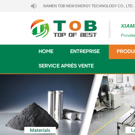
IENVENUE À XIAMEN TOB NEW ENERGY TECHNOLOGY CO., LTD..
XIAM
Provide
HOME
ENTREPRISE
PRODU
SERVICE APRÈS VENTE