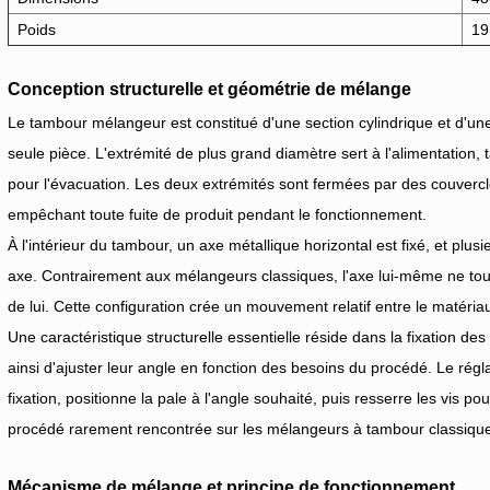
Poids
19
Conception structurelle et géométrie de mélange
Le tambour mélangeur est constitué d'une section cylindrique et d'un
seule pièce. L'extrémité de plus grand diamètre sert à l'alimentation, t
pour l'évacuation. Les deux extrémités sont fermées par des couvercle
empêchant toute fuite de produit pendant le fonctionnement.
À l'intérieur du tambour, un axe métallique horizontal est fixé, et plu
axe. Contrairement aux mélangeurs classiques, l'axe lui-même ne tour
de lui. Cette configuration crée un mouvement relatif entre le matéri
Une caractéristique structurelle essentielle réside dans la fixation des
ainsi d'ajuster leur angle en fonction des besoins du procédé. Le régla
fixation, positionne la pale à l'angle souhaité, puis resserre les vis pou
procédé rarement rencontrée sur les mélangeurs à tambour classiqu
Mécanisme de mélange et principe de fonctionnement