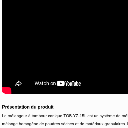
Présentation du produit
Le mélangeur à tambour conique TOB-YZ-15L est un système de méla
mélange homogène de poudres sèches et de matériaux granulaires. Il e