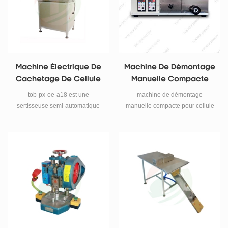
cylindrique peut également être
utilisée dans la production
d'essai en petits lots en usine.
Machine Électrique De
Machine De Démontage
Cachetage De Cellule
Manuelle Compacte
De Cylindre
Pour Cellule De
tob-px-oe-a18 est une
machine de démontage
Cylindre
sertisseuse semi-automatique
manuelle compacte pour cellule
pour sceller tous les types de
cylindre.
carters de cylindres dans les
laboratoires de recherche et
développement de batteries.