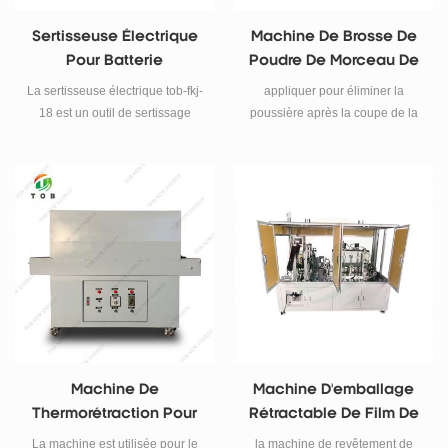
Sertisseuse Électrique
Machine De Brosse De
Pour Batterie
Poudre De Morceau De
Cylindrique
Poteau
La sertisseuse électrique tob-fkj-
appliquer pour éliminer la
18 est un outil de sertissage
poussière après la coupe de la
électrique dédié au processus
pièce polaire
d'étanchéité de batterie
cylindrique.
Machine De
Machine D'emballage
Thermorétraction Pour
Rétractable De Film De
Batterie Cylindrique
PVC Pour La Batterie
La machine est utilisée pour le
la machine de revêtement de