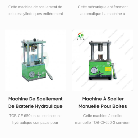
Automatique Pour
Entièrement
Cette machine de scellement de
Cette mécanique entièrement
Cellule Cylindrique
Automatique
cellules cylindriques entièrement
automatique La machine à
automatique TOB-ASMC-650A
sceller les batteries est utilisée
convient au processus de
pour réaliser le scellement
scellement de cellules
automatique des batteries
cylindriques après le
cylindriques après le
remplissage d'électrolyte.
remplissage d'électrolyte.
Machine De Scellement
Machine À Sceller
De Batterie Hydraulique
Manuelle Pour Boîtes
Pour Cellule
De Conserve
TOB-CF-650 est un sertisseuse
Cette machine à sceller
Cylindrique Et Pile
Cylindriques, Troisième
hydraulique compacte pour
manuelle TOB-CF650-3 convient
Bouton
Scellage
sceller tous les types de boîtiers
à la troisième scellage de boîtes
de bouteilles dans les
de conserve cylindriques.