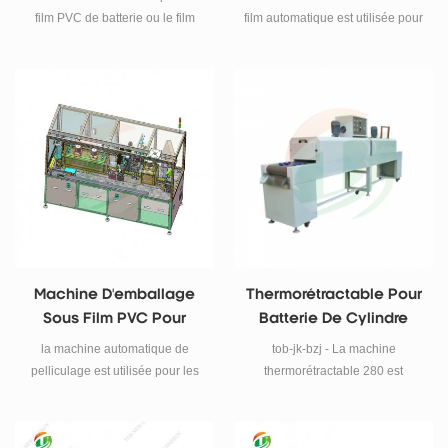
18650 Et
Cylindrique 18650
film PVC de batterie ou le film
film automatique est utilisée pour
Supercondensateur
thermorétractable POF, elle est
le manchon automatique
dotée d'une fonction de
d'animal familier / PVC de
dissipation thermique, d'une
manchon de batterie cylindrique,
durée de vie plus sûre et plus
d'ajouter un tampon isolant et un
longue.
moulage thermorétractable.
Machine D'emballage
Thermorétractable Pour
Sous Film PVC Pour
Batterie De Cylindre
Batterie Cylindrique
la machine automatique de
tob-jk-bzj - La machine
pelliculage est utilisée pour les
thermorétractable 280 est
manchons automatiques à
conçue pour le processus
batterie cylindrique pour
d'emballage thermorétractable à
animaux de compagnie /
batterie cylindrique et combinée,