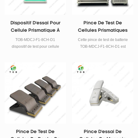
Dispositif D'essai Pour
Pince De Test De
Cellule Prismatique À
Cellules Prismatiques
Fort Courant 5V300A
TOB-MDCJ-F1-8CH-D1
Cette pince de test de batterie
dispositif de test pour cellule
TOB-MDCJ-F1-8CH-D1 est
prismatique, avec une capacité
utilisée pour le testeur
nominale de 300A / 5V, doté
d'analyseur de batterie au
d'une structure réglable pour
lithium prismatique.
différentes tailles de cellules
prismatiques. Bornes M6, câbles
adaptateurs et surface de
contact de la sonde ≥16mm².
Idéal pour la R&D sur les
batteries, la formation et le
classement.
Pince De Test De
Pince D'essai De