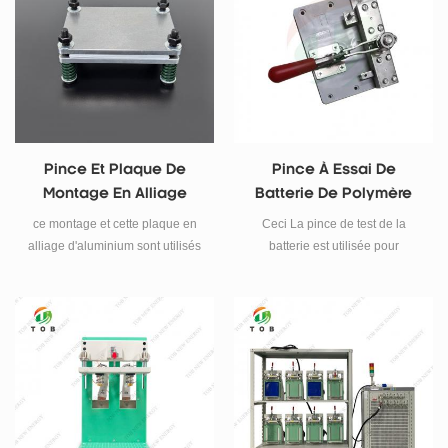
dispositif intègre un contrôle
précis de la température
(chauffage/refroidissement) et
une application de pression
uniforme.
Pince Et Plaque De
Pince À Essai De
Montage En Alliage
Batterie De Polymère
D'aluminium Pour Test
De Lithium-Ion Pour
ce montage et cette plaque en
Ceci La pince de test de la
De Cycle Sous Pression
Testeur De Batterie Test
alliage d'aluminium sont utilisés
batterie est utilisée pour
De Batterie
De Courant Élevé
pour le test de cycle sous
l'analyseur de batterie de lithium
pression des batteries lithium-
polymère Testeur.
ion et des batteries lithium-
soufre.