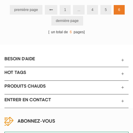
convient aux cellules
60A Pour 18650, 26650, AA, AAA
cylindriques d'une longueur de
Batterie.
première page
1
...
4
5
6
30 à 200 mm et d'un diamètre de
dernière page
18 à 60 mm.
[ un total de
6
pages]
BESOIN D'AIDE
HOT TAGS
PRODUITS CHAUDS
ENTRER EN CONTACT
ABONNEZ-VOUS