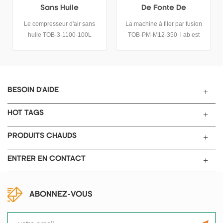
De Fonte De
Humide Multicouche
Laboratoire
La machine à filer par fusion
La machine de filature humide
TOB-PM-M12-350 l ab est
multicouche TOB-MSF-100 est
une machine à filer
une méthode de filage de
spécialement conçue pour les
fibres chimiques dans laquelle
caractéristiques de la fibre
le polymère est dissous dans
chimique et de la fibre de
un solvant, un fin flux est
carbone, qui peut réaliser la
pulvérisé à travers le trou de la
BESOIN D'AIDE
filature de fibre de carbone et
filière et pénètre dans le bain
la formation de fibre chimique,
de coagulation pour former
HOT TAGS
à base de brai, à base de
des fibres.
charbon ou autre modification
PRODUITS CHAUDS
matériaux.
ENTRER EN CONTACT
ABONNEZ-VOUS