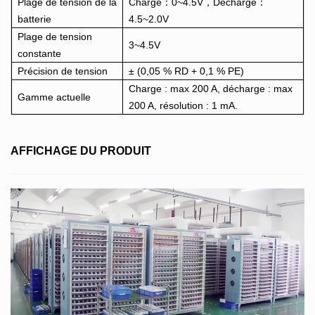
Plage de tension de la
Charge：0~4.5V，Décharge：
batterie
4.5~2.0V
Plage de tension
3~4.5V
constante
Précision de tension
± (0,05 % RD + 0,1 % PE)
Charge : max 200 A, décharge : max
Gamme actuelle
200 A, résolution : 1 mA.
AFFICHAGE DU PRODUIT