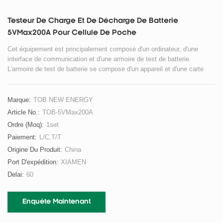
Testeur De Charge Et De Décharge De Batterie
5VMax200A Pour Cellule De Poche
Cet équipement est principalement composé d'un ordinateur, d'une
interface de communication et d'une armoire de test de batterie.
L'armoire de test de batterie se compose d'un appareil et d'une carte
pour placer l'appareil, d'une source de courant et de tension constants,
d'un circuit de contrôle d'hébergement, d'un circuit d'échantillonnage,
d'un microcontrôleur et d'un panneau de commande.
Marque:
TOB NEW ENERGY
Article No.:
TOB-5VMax200A
Ordre (moq):
1set
Paiement:
L/C,T/T
Origine Du Produit:
China
Port D'expédition:
XIAMEN
Delai:
60
Enquête Maintenant