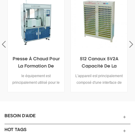
Presse À Chaud Pour
512 Canaux 5V2A
La Formation De
Capacité De La
Cellules De Poche De
Batterie Testeur De
le équipement est
L'appareil est principalement
Lithium
Batterie De Polymère
principalement utilisé pour le
composé d'une interface de
polymère Batterie aux ions
communication et d'une
lithium à former sous l'état de
batterie de détection de
pressage à chaud.
cabinet. La batterie de tests de
cabinet est composé de
batterie de serrage et d'une
BESOIN D'AIDE
plaque de corps pour placer le
gabarit, une constante de
HOT TAGS