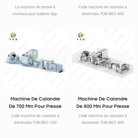
À Rouler À Électrode De
La machine de presse à
Cette machine de calandre à
Batterie
rouleaux pour batterie dyg-
électrodes TOB-BEC-600
703bh-Φ500 × 550mm est une
convient au phosphate de fer au
presse à rouleaux réglable à
lithium, au lithium acide de
pression d'huile de haute
cobalt, au lithium acide de
précision.
manganèse, au lithium nickel
manganèse cobalt, comme la
technologie de roulement
continu ci-dessus d'électrode de
batterie positive et négative.
Machine De Calandre
Machine De Calandre
De 700 Mm Pour Presse
De 800 Mm Pour Presse
À Rouler À Électrode De
À Rouler À Électrode De
Cette machine de calandre à
Cette machine de calandre à
Batterie
Batterie
électrodes TOB-BEC-700
électrodes TOB-BEC-800
convient au phosphate de fer au
convient au phosphate de fer au
lithium, au lithium acide de
lithium, au lithium acide de