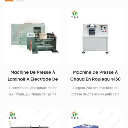
Machine De Presse À
Machine De Presse À
Laminoir À Électrode De
Chaud En Rouleau Φ150
Haute Précision Pour
* 200mm Pour Électrode
Il convient au phosphate de fer
Largeur 200 mm machine de
4680 Pile
De Batterie
au lithium, au lithium de l'acide
presse de chaleur de petit pain
cobalt, au lithium au lithium de
pour électrode de batterie
l'acide de manganèse, au cobalt
de manganèse de nickel au
lithium, tel que la technologie de
roulement continue ci-dessus de