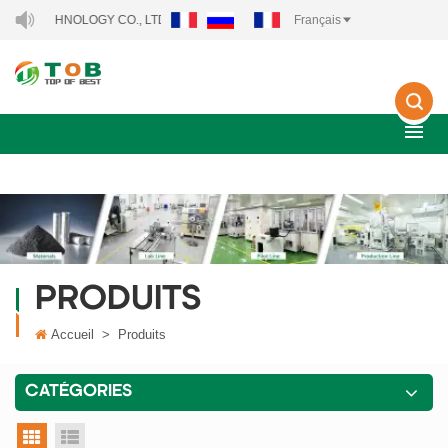
ECHNOLOGY CO., LTD..
Français
PRODUITS
Accueil
>
Produits
CATÉGORIES
vue grille
vue liste