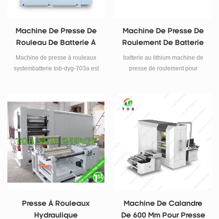
films fonctionnels et d'autres
matériaux enroulés.
Machine De Presse De
Machine De Presse De
Rouleau De Batterie À
Roulement De Batterie
Pression Réglable
Au Lithium Pour Le
Machine de presse à rouleaux
batterie au lithium machine de
Calendrier D'électrode
systembatterie tob-dyg-703a est
presse de roulement pour
De Batterie De
une presse mécanique à
calandre d'électrode de batterie
rouleaux de haute précision. il a
Laboratoire
de laboratoire
deux rouleaux de 300 mm de
diamètre. * 300 mm de largeur et
dia 400 mm * 400 mm de
largeur. produire ..
Presse À Rouleaux
Machine De Calandre
Hydraulique
De 600 Mm Pour Presse