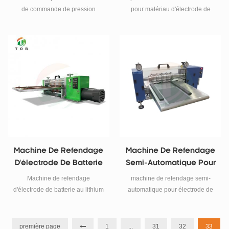
400mm
Batterie
de commande de pression
pour matériau d'électrode de
d'huile 400mm
batterie
Machine De Refendage
Machine De Refendage
D'électrode De Batterie
Semi-Automatique Pour
Lithium-Ion
Électrode De Batterie
Machine de refendage
machine de refendage semi-
d'électrode de batterie au lithium
automatique pour électrode de
(Max.500mm Largeur) pour
batterie
électrodes cylindriques et
pochette
première page
1
...
31
32
33