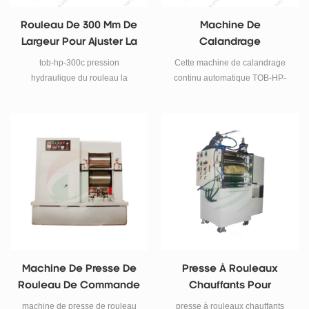
Rouleau De 300 Mm De
Machine De
Largeur Pour Ajuster La
Calandrage
Pression De Laminage
Automatique Pour
tob-hp-300c pression
Cette machine de calandrage
Presse À Rouler Les
hydraulique du rouleau la
continu automatique TOB-HP-
Électrodes De Batterie
machine est un système
300PTC sert principalement à
automatique de presse à rouler
augmenter la densité de
les électrodes de batterie avec
matériau actif de l'électrode dans
contrôle numérique précis de la
la recherche de batteries Li-Ion
pression. la pression peut être
après revêtement.
ajustée facilement par écran
tactile. sa plus grande largeur de
presse à rouleaux est de 300
mm.
Machine De Presse De
Presse À Rouleaux
Rouleau De Commande
Chauffants Pour
De Pression D'huile
Matériau D'électrode De
machine de presse de rouleau
presse à rouleaux chauffants