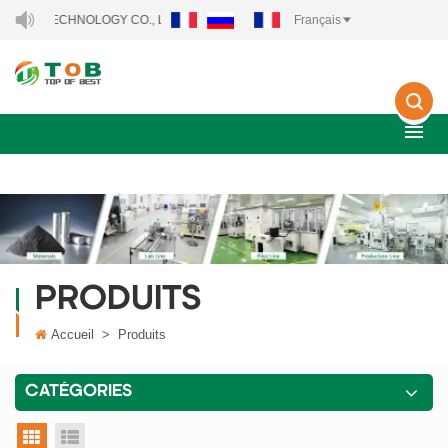
 TECHNOLOGY CO., LTD..
Français
PRODUITS
Accueil
>
Produits
CATÉGORIES
vue grille
vue liste