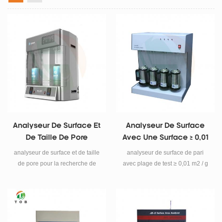
Analyseur De Surface Et
Analyseur De Surface
De Taille De Pore
Avec Une Surface ≥ 0,01
M2 / G
analyseur de surface et de taille
analyseur de surface de pari
de pore pour la recherche de
avec plage de test ≥ 0,01 m2 / g
matériaux en poudre
Caractéristiques Puissance
Caractéristiques Puissance
tension: 100v ~ 220v ± 10v
tension: 100v ~ 220v ± 10v
fréquence: 50 / 60hz puissance
fréquence: 50 / 60hz puissance
maximale: 300 w connexion:
maximale: 300 w connexion:
mise à la terre, prise de courant