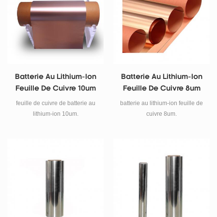
largeur (mm) 300 épaisseur (um)
email :
tob.amy@tobmachine.com
skype: amywangbest86
WhatsApp / numéro de
téléphone: +86 181 2071 5609
Batterie Au Lithium-Ion
Batterie Au Lithium-Ion
Feuille De Cuivre 10um
Feuille De Cuivre 8um
feuille de cuivre de batterie au
batterie au lithium-ion feuille de
lithium-ion 10um.
cuivre 8um.