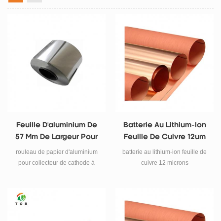
Feuille D'aluminium De
Batterie Au Lithium-Ion
57 Mm De Largeur Pour
Feuille De Cuivre 12um
Batterie Au Lithium
rouleau de papier d'aluminium
batterie au lithium-ion feuille de
18650
pour collecteur de cathode à
cuivre 12 microns
batterie au lithium-ion 18650.
Caractéristiques largeur: 300
mm longueur: 383 m épaisseur:
12 mm mode: t-c12 feuille de
cuivre pour substrat d'anode de
batterie article Les données