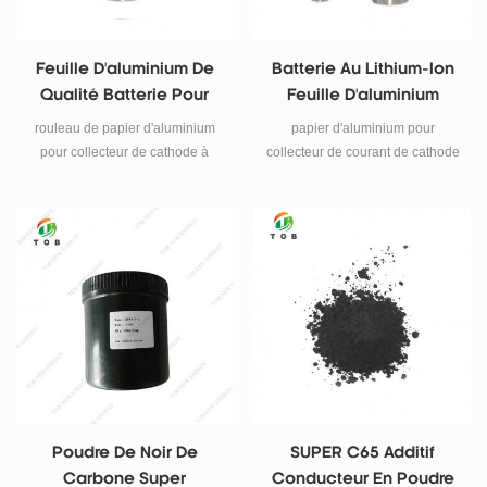
Feuille D'aluminium De
Batterie Au Lithium-Ion
Qualité Batterie Pour
Feuille D'aluminium
Batterie Au Lithium 14um
16um
rouleau de papier d'aluminium
papier d'aluminium pour
pour collecteur de cathode à
collecteur de courant de cathode
batterie lithium-ion.
de batterie au lithium.
Poudre De Noir De
SUPER C65 Additif
Carbone Super
Conducteur En Poudre