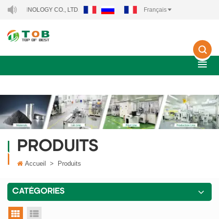
CHNOLOGY CO., LTD..
Français
PRODUITS
Accueil
>
Produits
CATÉGORIES
vue grille
vue liste