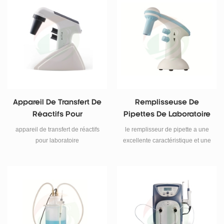
Appareil De Transfert De
Remplisseuse De
Réactifs Pour
Pipettes De Laboratoire
Laboratoire
appareil de transfert de réactifs
le remplisseur de pipette a une
pour laboratoire
excellente caractéristique et une
conception ergonomique,
adapté à presque toutes les
pipettes en verre ou en plastique
couramment utilisées