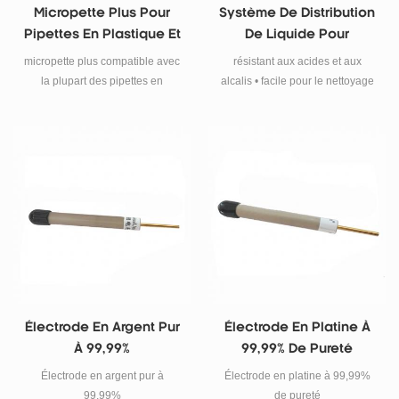
Micropette Plus Pour
Système De Distribution
Pipettes En Plastique Et
De Liquide Pour
En Verre De 0,1 À 100 Ml
Laboratoire
micropette plus compatible avec
résistant aux acides et aux
la plupart des pipettes en
alcalis • facile pour le nettoyage
plastique et en verre de 0,1 à
et l'entretien
100 ml
Électrode En Argent Pur
Électrode En Platine À
À 99,99%
99,99% De Pureté
Électrode en argent pur à
Électrode en platine à 99,99%
99,99%
de pureté