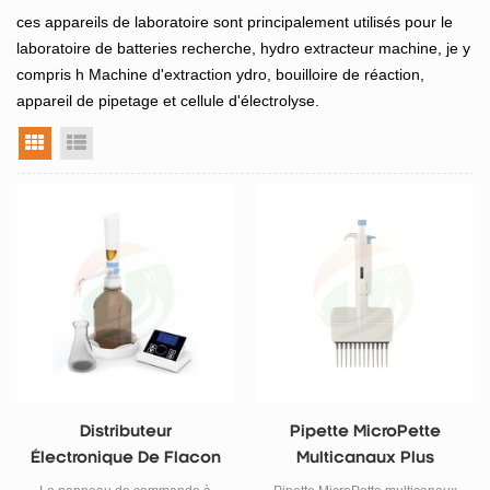
ces appareils de laboratoire sont principalement utilisés pour le
laboratoire de batteries
recherche,
hydro extracteur machine, je
y
compris h
Machine d'extraction ydro, bouilloire de réaction,
appareil de pipetage et cellule d'électrolyse.
vue grille
vue liste
Distributeur
Pipette MicroPette
Électronique De Flacon
Multicanaux Plus
De 100 Ml