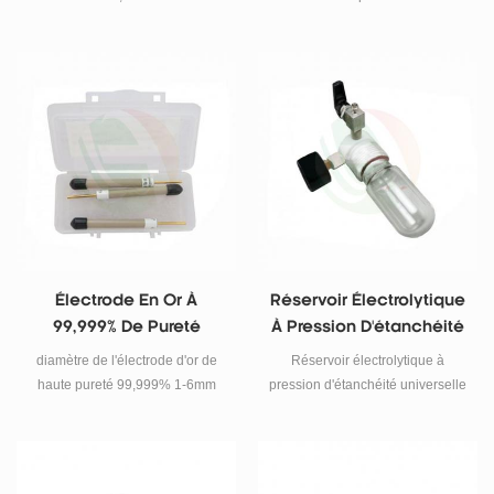
Électrode En Or À
Réservoir Électrolytique
99,999% De Pureté
À Pression D'étanchéité
Universelle
diamètre de l'électrode d'or de
Réservoir électrolytique à
haute pureté 99,999% 1-6mm
pression d'étanchéité universelle
personnalisé Caractéristiques
pour étude électrochimique
dans la batterie, l'électrode se
réfère généralement à la
réaction redox qui se produit et à