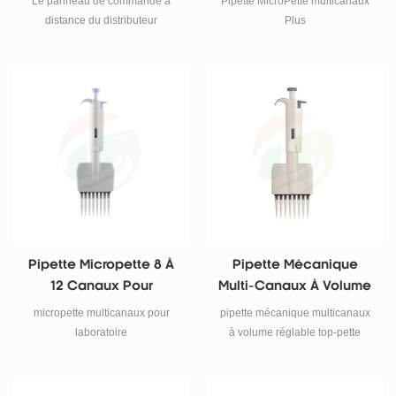
Le panneau de commande à
Pipette MicroPette multicanaux
distance du distributeur
Plus
électronique de 100 ml empêche
les perturbations manuelles
pendant le fonctionnement
Pipette Micropette 8 À
Pipette Mécanique
12 Canaux Pour
Multi-Canaux À Volume
Laboratoire
Réglable Pour Top-
micropette multicanaux pour
pipette mécanique multicanaux
Pette De Laboratoire
laboratoire
à volume réglable top-pette