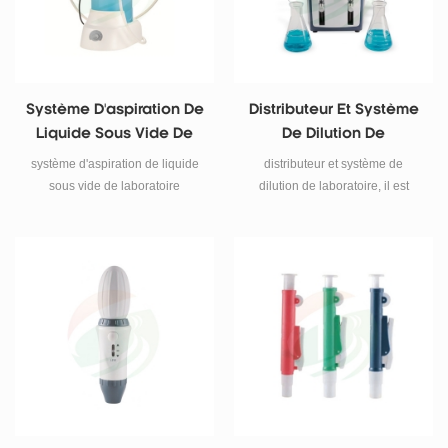
Système D'aspiration De
Distributeur Et Système
Liquide Sous Vide De
De Dilution De
Laboratoire
Laboratoire
système d'aspiration de liquide
distributeur et système de
sous vide de laboratoire
dilution de laboratoire, il est
idéal pour les applications de
distribution et de dilution