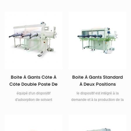
plupart des clients, à une
contemporaine et de besoins
utilisation complète, mature et
technologiques de produits de
caractéristiques, peuvent être
haute technologie.
directement utilisés pour la
recherche universitaire ou la
production de masse.
Boîte À Gants Côte À
Boîte À Gants Standard
Côte Double Poste De
À Deux Positions
Travail
équipé d'un dispositif
le dispositif est intégré à la
d'adsorption de solvant
demande et à la production de la
organique agrandi, qui peut
plupart des clients, à une
absorber le Hf et réduire les
utilisation complète, mature et
dommages d'électrolyte aux
caractéristiques, peuvent être
composants de la boîte à gants.
directement utilisés pour la