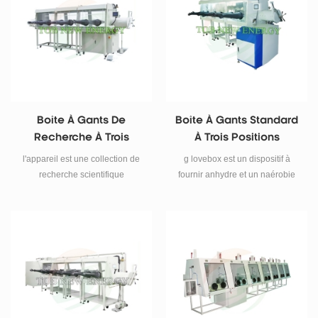
recherche universitaire ou la
production de masse.
Boîte À Gants De
Boîte À Gants Standard
Recherche À Trois
À Trois Positions
Positions
l'appareil est une collection de
g lovebox est un dispositif à
recherche scientifique
fournir anhydre et un naérobie
contemporaine et de besoins
environnement
technologiques de produits de
haute technologie. l'équipement
de laboratoire peut être placé à
l'intérieur du produit, tandis que
la purification unique pour les
entreprises, les universités coûte
des économies, par le favori du
client.