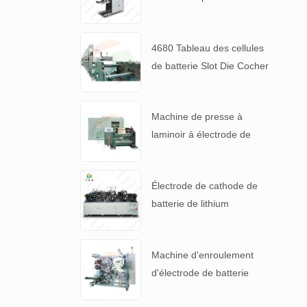
suspensions de batteries à
haute viscosité
4680 Tableau des cellules
de batterie Slot Die Cocher
machine de revêtement
d'électrode
Machine de presse à
laminoir à électrode de
haute précision pour 4680
pile
Électrode de cathode de
batterie de lithium
automatique faisant la
machine
Machine d'enroulement
d'électrode de batterie
automatique pour 4680