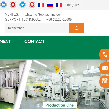
Français
VENTES:
tob.amy@tobmachine.com
SUPPORT TECHNIQUE:
+86-18120715609
EMENT
CONTACT