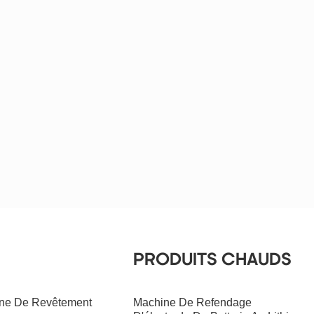
un ensemble complet de
technologies de batterie pour
la conception, la recherche et
la production de batteries.
nous avons coopéré les uns
avec les autres, et nous
ferons le meilleur de la
meilleure batterie email :
tob.amy@tobmachine.com
skype: amywangbest86
WhatsApp / numéro de
téléphone: +86 181 2071
5609
PRODUITS CHAUDS
ine De Revêtement
Machine De Refendage