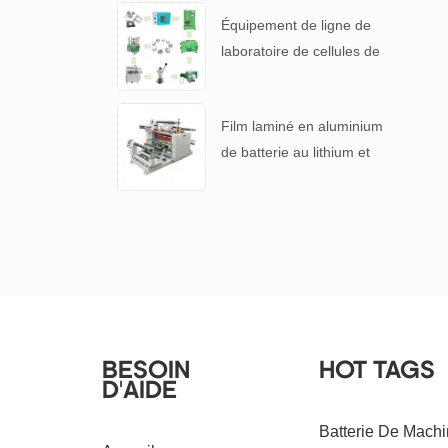
pile
Équipement de ligne de
laboratoire de cellules de
pièces de monnaie lithium-
ion pour batterie R & D
Film laminé en aluminium
de batterie au lithium et
machine de refendage de
séparateur de batterie
BESOIN
HOT TAGS
D'AIDE
Batterie De Mach